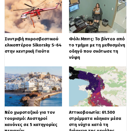
οποίες διαπράχθηκαν σχεδόν στο σύνολό
τους εντός της Αττικής. Σημειώνεται ότι
πολλοί από τους επτά συλληφθέντες είναι
σεσημασμένοι για παρόμοια αδικήματα,
Συντριβή πυροσβεστικού
Φόλι Μπιτς: Το βίντεο από
ελικοπτέρου Sikorsky S-64
το τμήμα με τη μεθυσμένη
ενώ μεταξύ τους διατηρούν συγγενικούς
στην κεντρική Γιούτα
οδηγό που σκότωσε τη
ή φιλικούς δεσμούς. Περισσότερες
νύφη
λεπτομέρειες για την υπόθεση είναι
διαθέσιμες στο ertflix.gr, ενώ σχετικό
ηχητικό υλικό μπορείτε να βρείτε στο
ertecho.gr.
Νέο χωροταξικό για τον
Αττικοβοιωτία: 61.500
τουρισμό: Αυστηροί
στρέμματα κάηκαν μέσα
κανόνες σε 5 κατηγορίες
στη νύχτα κατά τη
περιοχών
διάρκεια της μεγάλης…