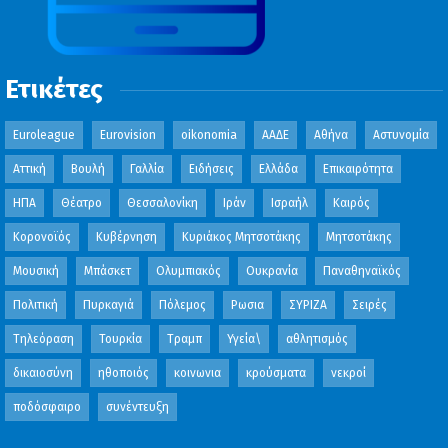
Ετικέτες
Euroleague
Eurovision
oikonomia
ΑΑΔΕ
Αθήνα
Αστυνομία
Αττική
Βουλή
Γαλλία
Ειδήσεις
Ελλάδα
Επικαιρότητα
ΗΠΑ
Θέατρο
Θεσσαλονίκη
Ιράν
Ισραήλ
Καιρός
Κορονοϊός
Κυβέρνηση
Κυριάκος Μητσοτάκης
Μητσοτάκης
Μουσική
Μπάσκετ
Ολυμπιακός
Ουκρανία
Παναθηναϊκός
Πολιτική
Πυρκαγιά
Πόλεμος
Ρωσια
ΣΥΡΙΖΑ
Σειρές
Τηλεόραση
Τουρκία
Τραμπ
Υγεία\
αθλητισμός
δικαιοσύνη
ηθοποιός
κοινωνια
κρούσματα
νεκροί
ποδόσφαιρο
συνέντευξη