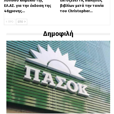
Λονδίνο κλιμάκιο της
εκτοξεύει τις πωλήσεις
ΕΛ.ΑΣ. για την έκδοση της
βιβλίων μετά την ταινία
46χρονης…
του Christopher…
ΠΡΟ
ΕΠΌ
Δημοφιλή