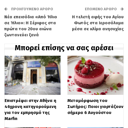
τουρισμού Χίου, η τελική απόφαση για το
αν θα πραγματοποιηθεί το έθιμο απόψε
ΠΡΟΗΓΟΎΜΕΝΟ ΆΡΘΡΟ
ΕΠΌΜΕΝΟ ΆΡΘΡΟ
Νέα επεισόδια «Από Ήλιο
Η τελετή αφής του Αγίου
εναπόκειται στους ίδιους τους
σε Ήλιο»: Η Σέριφος στα
Φωτός στα Ιεροσόλυμα
ρουκετατζήδες. “Θέλουμε να διατηρηθεί
πρώτα του 20ου αιώνα
μέσα σε κλίμα ανησυχίας
ζωντανεύει ξανά
το έθιμο, στηρίζουμε τους ρουκετατζήδες,
Μπορεί επίσης να σας αρέσει
αρκεί να μην υπάρχει μεγάλη
επικινδυνότητα, θα πρέπει να
ελαχιστοποιηθεί”, δήλωσε στην κάμερα
της ΕΡΤ3, υπογραμμίζοντας την ανάγκη
για ασφάλεια.
Επιστρέφει στην Αθήνα η
Μεταμόρφωση του
46χρονη κατηγορούμενη
Σωτήρος: Ποιοι γιορτάζουν
για τον εμπρησμό της
σήμερα 6 Αυγούστου
Marfin