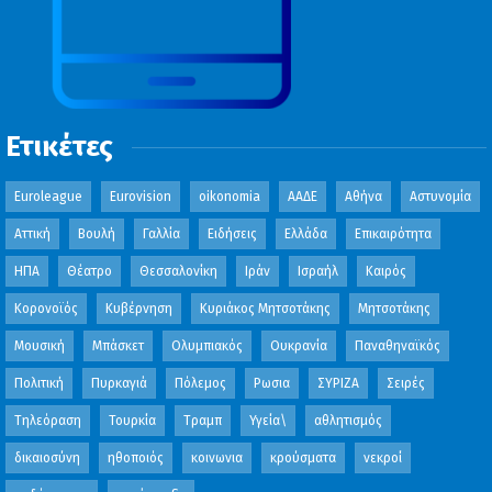
Ετικέτες
Euroleague
Eurovision
oikonomia
ΑΑΔΕ
Αθήνα
Αστυνομία
Αττική
Βουλή
Γαλλία
Ειδήσεις
Ελλάδα
Επικαιρότητα
ΗΠΑ
Θέατρο
Θεσσαλονίκη
Ιράν
Ισραήλ
Καιρός
Κορονοϊός
Κυβέρνηση
Κυριάκος Μητσοτάκης
Μητσοτάκης
Μουσική
Μπάσκετ
Ολυμπιακός
Ουκρανία
Παναθηναϊκός
Πολιτική
Πυρκαγιά
Πόλεμος
Ρωσια
ΣΥΡΙΖΑ
Σειρές
Τηλεόραση
Τουρκία
Τραμπ
Υγεία\
αθλητισμός
δικαιοσύνη
ηθοποιός
κοινωνια
κρούσματα
νεκροί