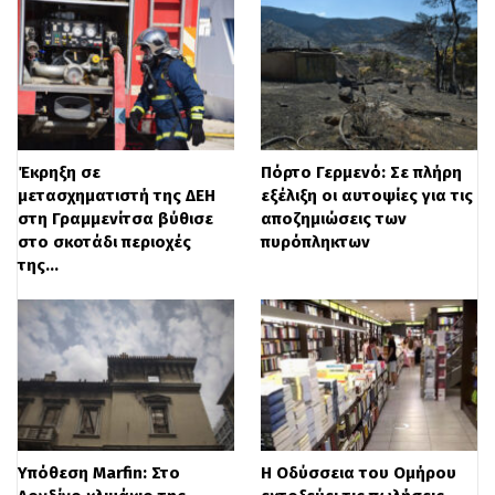
Έκρηξη σε
Πόρτο Γερμενό: Σε πλήρη
μετασχηματιστή της ΔΕΗ
εξέλιξη οι αυτοψίες για τις
στη Γραμμενίτσα βύθισε
αποζημιώσεις των
στο σκοτάδι περιοχές
πυρόπληκτων
της…
Υπόθεση Marfin: Στο
Η Οδύσσεια του Ομήρου