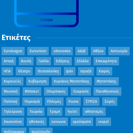
Ετικέτες
Euroleague
Eurovision
oikonomia
ΑΑΔΕ
Αθήνα
Αστυνομία
Αττική
Βουλή
Γαλλία
Ειδήσεις
Ελλάδα
Επικαιρότητα
ΗΠΑ
Θέατρο
Θεσσαλονίκη
Ιράν
Ισραήλ
Καιρός
Κορονοϊός
Κυβέρνηση
Κυριάκος Μητσοτάκης
Μητσοτάκης
Μουσική
Μπάσκετ
Ολυμπιακός
Ουκρανία
Παναθηναϊκός
Πολιτική
Πυρκαγιά
Πόλεμος
Ρωσια
ΣΥΡΙΖΑ
Σειρές
Τηλεόραση
Τουρκία
Τραμπ
Υγεία\
αθλητισμός
δικαιοσύνη
ηθοποιός
κοινωνια
κρούσματα
νεκροί
ποδόσφαιρο
συνέντευξη