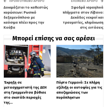
ΠΡΟΗΓΟΎΜΕΝΟ ΆΡΘΡΟ
ΕΠΌΜΕΝΟ ΆΡΘΡΟ
με δυσκολία σε ορισμένα σημεία, λόγω
Δοκιμάζεται το καθεστώς
Σφοδρά ισραηλινά
κυρώσεων: Ρωσικό
πλήγματα στον Λίβανο:
της εξαιρετικά πυκνής παρουσίας κόσμου.
δεξαμενόπλοιο με
Δεκάδες νεκροί και
Αν και η εικόνα της Παρασκευής δεν
καύσιμα πλέει προς την
τραυματίες, κλιμάκωση
Κούβα
στις εντάσεις
θύμιζε απόλυτα προηγούμενες χρονιές,
Μπορεί επίσης να σας αρέσει
όπου η πόλη υποδεχόταν χιλιάδες
επισκέπτες, τα καταστήματα που
επένδυσαν σε καλή οργάνωση και
ποιοτικό πρόγραμμα κατάφεραν να
προσελκύσουν το μεγαλύτερο
ενδιαφέρον.
Έκρηξη σε
Πόρτο Γερμενό: Σε πλήρη
μετασχηματιστή της ΔΕΗ
εξέλιξη οι αυτοψίες για τις
στη Γραμμενίτσα βύθισε
αποζημιώσεις των
στο σκοτάδι περιοχές
πυρόπληκτων
της…