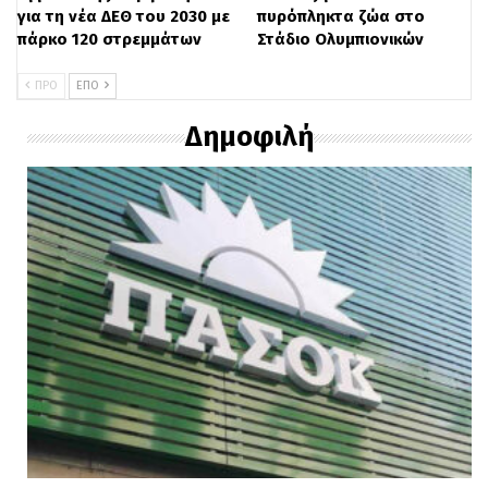
για τη νέα ΔΕΘ του 2030 με
πυρόπληκτα ζώα στο
πάρκο 120 στρεμμάτων
Στάδιο Ολυμπιονικών
ΠΡΟ
ΕΠΌ
Δημοφιλή