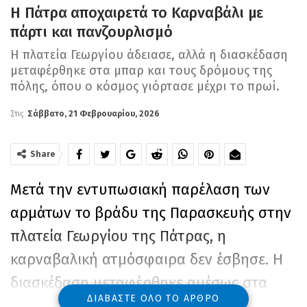
Η Πάτρα αποχαιρετά το Καρναβάλι με
πάρτι και πανζουρλισμό
Η πλατεία Γεωργίου άδειασε, αλλά η διασκέδαση
μεταφέρθηκε στα μπαρ και τους δρόμους της
πόλης, όπου ο κόσμος γιόρτασε μέχρι το πρωί.
Στις
Σάββατο, 21 Φεβρουαρίου, 2026
Share
Μετά την εντυπωσιακή παρέλαση των
αρμάτων το βράδυ της Παρασκευής στην
πλατεία Γεωργίου της Πάτρας, η
καρναβαλική ατμόσφαιρα δεν έσβησε. Η
διασκέδαση μεταφέρθηκε αμέσως στα
ΔΙΑΒΆΣΤΕ ΌΛΟ ΤΟ ΆΡΘΡΟ
μπαρ και τους πεζόδρομους της πόλης, η