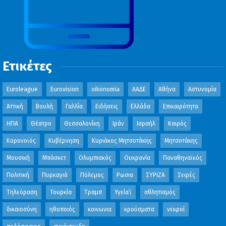
Ετικέτες
Euroleague
Eurovision
oikonomia
ΑΑΔΕ
Αθήνα
Αστυνομία
Αττική
Βουλή
Γαλλία
Ειδήσεις
Ελλάδα
Επικαιρότητα
ΗΠΑ
Θέατρο
Θεσσαλονίκη
Ιράν
Ισραήλ
Καιρός
Κορονοϊός
Κυβέρνηση
Κυριάκος Μητσοτάκης
Μητσοτάκης
Μουσική
Μπάσκετ
Ολυμπιακός
Ουκρανία
Παναθηναϊκός
Πολιτική
Πυρκαγιά
Πόλεμος
Ρωσια
ΣΥΡΙΖΑ
Σειρές
Τηλεόραση
Τουρκία
Τραμπ
Υγεία\
αθλητισμός
δικαιοσύνη
ηθοποιός
κοινωνια
κρούσματα
νεκροί