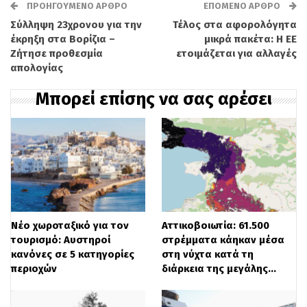
ΠΡΟΗΓΟΎΜΕΝΟ ΆΡΘΡΟ
ΕΠΌΜΕΝΟ ΆΡΘΡΟ
Σύλληψη 23χρονου για την
Τέλος στα αφορολόγητα
@angie.loupescou
έκρηξη στα Βορίζια –
μικρά πακέτα: Η ΕΕ
Αυτό και πολλά άλλα
Ζήτησε προθεσμία
ετοιμάζεται για αλλαγές
απολογίας
ενδιαφέροντα βίντεο μπορείτε
Μπορεί επίσης να σας αρέσει
να βρείτε στο κανάλι μου στο
YouTube. ψυχολογία
ενσυναίσθηση Διαίσθηση
πνευματικότητα αυτογνωσία
ελληνικαβίντεο οδηγόςζωής
θεραπεία υπνοθεραπεία όνειρα
Νέο χωροταξικό για τον
Αττικοβοιωτία: 61.500
γυναικείαενδυνάμωση ενέργεια
τουρισμό: Αυστηροί
στρέμματα κάηκαν μέσα
κανόνες σε 5 κατηγορίες
στη νύχτα κατά τη
συνείδηση dreamwork
περιοχών
διάρκεια της μεγάλης…
πνευματικήαφύπνιση