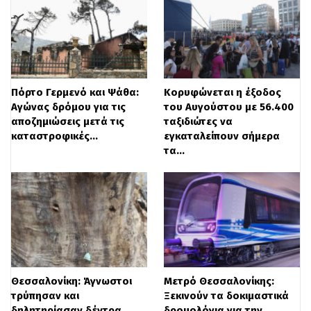
αυτοανάπτυξη ψυχικήυγεία
ταξίδιθεραπείας
greekspirituality greektiktok
angieloupescou
Πόρτο Γερμενό και Ψάθα:
Κορυφώνεται η έξοδος
Αγώνας δρόμου για τις
του Αυγούστου με 56.400
♬ πρωτότυπος ήχος – Angie
αποζημιώσεις μετά τις
ταξιδιώτες να
Loupescou – Angie Loupescou
καταστροφικές…
εγκαταλείπουν σήμερα
τα…
«Του παιδιού αυτού του άρεσε η
ταχύτητα» συνέχισε η ίδια με τον Πάνο
Ρούτσι να σχολιάζει «πολύ» και την
Θεσσαλονίκη: Άγνωστοι
Μετρό Θεσσαλονίκης:
υπνοθεραπεύτρια να συνεχίζει «αν δεν
τρύπησαν και
Ξεκινούν τα δοκιμαστικά
έφευγε από το δυστύχημα αυτό, θα
δηλητηρίασαν δέντρα
δρομολόγια για την