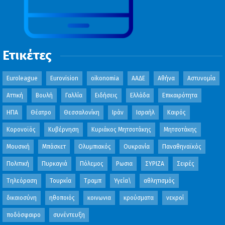
Ετικέτες
Euroleague
Eurovision
oikonomia
ΑΑΔΕ
Αθήνα
Αστυνομία
Αττική
Βουλή
Γαλλία
Ειδήσεις
Ελλάδα
Επικαιρότητα
ΗΠΑ
Θέατρο
Θεσσαλονίκη
Ιράν
Ισραήλ
Καιρός
Κορονοϊός
Κυβέρνηση
Κυριάκος Μητσοτάκης
Μητσοτάκης
Μουσική
Μπάσκετ
Ολυμπιακός
Ουκρανία
Παναθηναϊκός
Πολιτική
Πυρκαγιά
Πόλεμος
Ρωσια
ΣΥΡΙΖΑ
Σειρές
Τηλεόραση
Τουρκία
Τραμπ
Υγεία\
αθλητισμός
δικαιοσύνη
ηθοποιός
κοινωνια
κρούσματα
νεκροί
ποδόσφαιρο
συνέντευξη