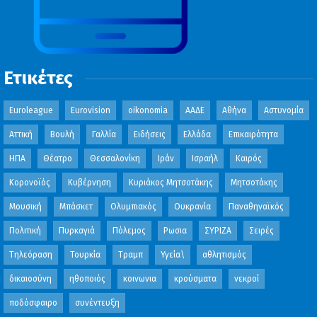
Ετικέτες
Euroleague
Eurovision
oikonomia
ΑΑΔΕ
Αθήνα
Αστυνομία
Αττική
Βουλή
Γαλλία
Ειδήσεις
Ελλάδα
Επικαιρότητα
ΗΠΑ
Θέατρο
Θεσσαλονίκη
Ιράν
Ισραήλ
Καιρός
Κορονοϊός
Κυβέρνηση
Κυριάκος Μητσοτάκης
Μητσοτάκης
Μουσική
Μπάσκετ
Ολυμπιακός
Ουκρανία
Παναθηναϊκός
Πολιτική
Πυρκαγιά
Πόλεμος
Ρωσια
ΣΥΡΙΖΑ
Σειρές
Τηλεόραση
Τουρκία
Τραμπ
Υγεία\
αθλητισμός
δικαιοσύνη
ηθοποιός
κοινωνια
κρούσματα
νεκροί
ποδόσφαιρο
συνέντευξη