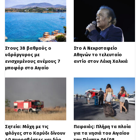
Στους 38 βαθμούς ο
Στο Α΄ Νεκροταφείο
υδράργυρος με
Αθηνών το τελευταίο
ενισχυμένους ανέμους 7
αντίο στον Λάκη Χαλκιά
μποφόρ στο Αιγαίο
Σητεία: Μάχη με τις
Πειραιάς: Πλήρη τα πλοία
φλόγες στο Καρύδι δίνουν
για τα νησιά του Αιγαίου
40 πυροσβέστες και δύο
την Πέμπτη 06/08