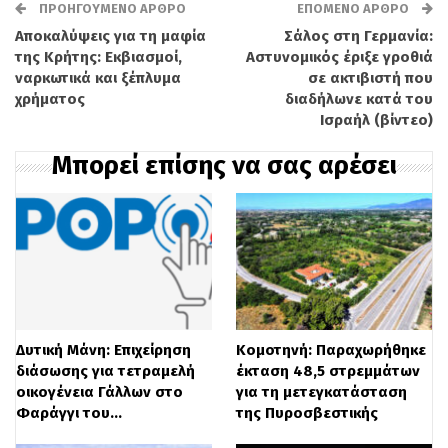
ΠΡΟΗΓΟΎΜΕΝΟ ΆΡΘΡΟ
ΕΠΌΜΕΝΟ ΆΡΘΡΟ
Αποκαλύψεις για τη μαφία
Σάλος στη Γερμανία:
της Κρήτης: Εκβιασμοί,
Αστυνομικός έριξε γροθιά
ναρκωτικά και ξέπλυμα
σε ακτιβιστή που
χρήματος
διαδήλωνε κατά του
Ισραήλ (βίντεο)
Μπορεί επίσης να σας αρέσει
Δυτική Μάνη: Επιχείρηση
Κομοτηνή: Παραχωρήθηκε
διάσωσης για τετραμελή
έκταση 48,5 στρεμμάτων
οικογένεια Γάλλων στο
για τη μετεγκατάσταση
Φαράγγι του…
της Πυροσβεστικής