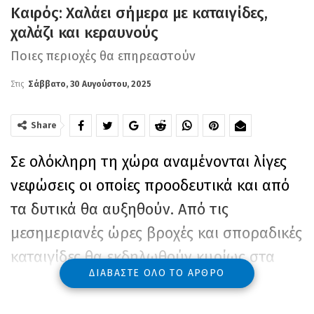
Καιρός: Χαλάει σήμερα με καταιγίδες,
χαλάζι και κεραυνούς
Ποιες περιοχές θα επηρεαστούν
Στις
Σάββατο, 30 Αυγούστου, 2025
Share
Σε ολόκληρη τη χώρα αναμένονται λίγες
νεφώσεις οι οποίες προοδευτικά και από
τα δυτικά θα αυξηθούν. Από τις
μεσημεριανές ώρες βροχές και σποραδικές
καταιγίδες θα εκδηλωθούν κυρίως στα
ΔΙΑΒΆΣΤΕ ΌΛΟ ΤΟ ΆΡΘΡΟ
Βόρεια Επτάνησα, στην Ήπειρο και στη
Δυτική Μακεδονίας. Στα Βόρεια Επτάνησα