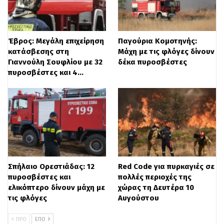
νότιες διευθύνσεις με εντάσεις έως 4
μποφόρ, ενώ το βράδυ θα στραφούν σε
δυτικούς με εντάσεις έως 5 μποφόρ. Η
Έβρος: Μεγάλη επιχείρηση
Παγούρια Κομοτηνής:
κατάσβεσης στη
Μάχη με τις φλόγες δίνουν
θερμοκρασία θα κυμανθεί από 23 έως 32-
Γιαννούλη Σουφλίου με 32
δέκα πυροσβέστες
33 βαθμούς. Στη Θεσσαλονίκη
πυροσβέστες και 4…
περιμένουμε λίγες νεφώσεις οι οποίες τις
απογευματινές ώρες θα αυξηθούν και
είναι αρκετά πιθανό να βρέξει το βράδυ..
Οι άνεμοι θα πνέουν από διάφορες
διευθύνσεις με εντάσεις 2-4 μποφόρ. Η
Σπήλαιο Ορεστιάδας: 12
Red Code για πυρκαγιές σε
θερμοκρασία θα κυμανθεί από 22 έως 32-
πυροσβέστες και
πολλές περιοχές της
ελικόπτερο δίνουν μάχη με
χώρας τη Δευτέρα 10
33 βαθμούς.
Τσατραφύλλιας: Πρώτα
τις φλόγες
Αυγούστου
καταιγίδες και μετά 40άρια
Από την
ΠΡΟ
ΕΠΌ