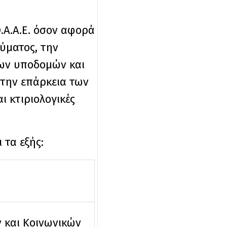
.Α.Α.Ε. όσον αφορά
ύματος, την
των υποδομών και
 την επάρκεια των
ι κτιριολογικές
 τα εξής:
και Κοινωνικών