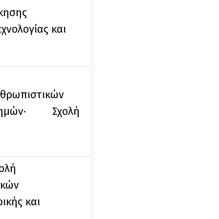
κησης
νολογίας και
θρωπιστικών
τημών· Σχολή
ολή
ικών
κής και