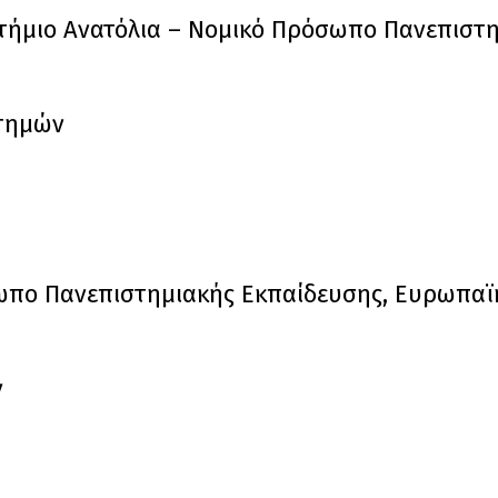
στήμιο Ανατόλια – Νομικό Πρόσωπο Πανεπιστ
στημών
όσωπο Πανεπιστημιακής Εκπαίδευσης, Ευρωπα
ν