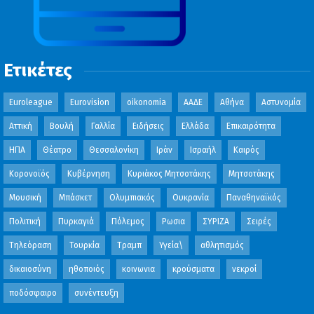
Ετικέτες
Euroleague
Eurovision
oikonomia
ΑΑΔΕ
Αθήνα
Αστυνομία
Αττική
Βουλή
Γαλλία
Ειδήσεις
Ελλάδα
Επικαιρότητα
ΗΠΑ
Θέατρο
Θεσσαλονίκη
Ιράν
Ισραήλ
Καιρός
Κορονοϊός
Κυβέρνηση
Κυριάκος Μητσοτάκης
Μητσοτάκης
Μουσική
Μπάσκετ
Ολυμπιακός
Ουκρανία
Παναθηναϊκός
Πολιτική
Πυρκαγιά
Πόλεμος
Ρωσια
ΣΥΡΙΖΑ
Σειρές
Τηλεόραση
Τουρκία
Τραμπ
Υγεία\
αθλητισμός
δικαιοσύνη
ηθοποιός
κοινωνια
κρούσματα
νεκροί
ποδόσφαιρο
συνέντευξη