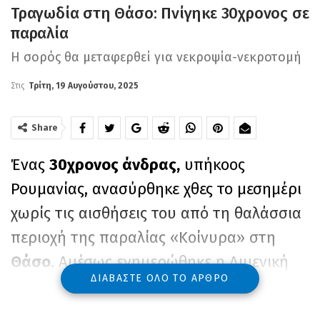
Τραγωδία στη Θάσο: Πνίγηκε 30χρονος σε
παραλία
Η σορός θα μεταφερθεί για νεκροψία-νεκροτομή
Στις
Τρίτη, 19 Αυγούστου, 2025
Share
Ένας
30χρονος άνδρας,
υπήκοος
Ρουμανίας, ανασύρθηκε χθες το μεσημέρι
χωρίς τις αισθήσεις του από τη θαλάσσια
περιοχή της παραλίας «Κοίνυρα» στη
Θάσο
. Αμέσως ενημερώθηκε η Λιμενική
ΔΙΑΒΆΣΤΕ ΌΛΟ ΤΟ ΆΡΘΡΟ
Αρχή Θάσου, ενώ οι πρώτες βοήθειες
παρασχέθηκαν από λουόμενους και