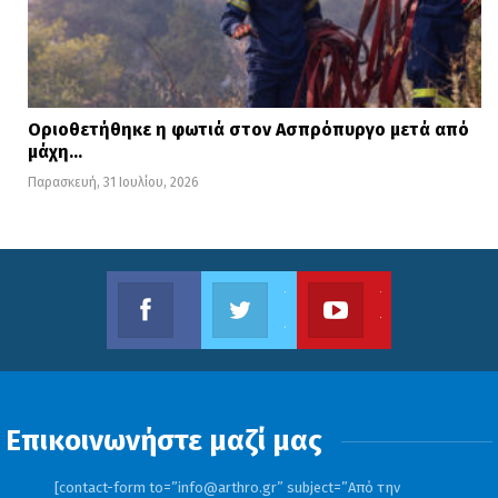
Οριοθετήθηκε η φωτιά στον Ασπρόπυργο μετά από
μάχη…
Παρασκευή, 31 Ιουλίου, 2026
Facebook
Twitter
Youtube
Βρείτε μας στο Facebook
Ακολουθήστε μας στο Twitter
Το κανάλι μας στο Youtube
Επικοινωνήστε μαζί μας
[contact-form to=”
info@arthro.gr
” subject=”Από την