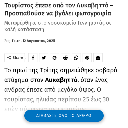
Τουρίστας έπεσε από τον Λυκαβηττό –
Προσπαθούσε να βγάλει φωτογραφία
Μεταφέρθηκε στο νοσοκομείο Γεννηματάς σε
καλή κατάσταση
Στις
Τρίτη, 12 Αυγούστου, 2025
Share
Το πρωί της Τρίτης σημειώθηκε σοβαρό
ατύχημα στον
Λυκαβηττό
, όταν ένας
άνδρας έπεσε από μεγάλο ύψος. Ο
τουρίστας, ηλικίας περίπου 25 έως 30
ετών σύμφωνα με τις πρώτες
ΔΙΑΒΆΣΤΕ ΌΛΟ ΤΟ ΆΡΘΡΟ
πληροφορίες, έπεσε από το άκρο του