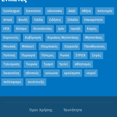
Euroleague
Eurovision
oikonomia
ΑΑΔΕ
Αθήνα
Αστυνομία
Αττική
Βουλή
Γαλλία
Ειδήσεις
Ελλάδα
Επικαιρότητα
ΗΠΑ
Θέατρο
Θεσσαλονίκη
Ιράν
Ισραήλ
Καιρός
Κορονοϊός
Κυβέρνηση
Κυριάκος Μητσοτάκης
Μητσοτάκης
Μουσική
Μπάσκετ
Ολυμπιακός
Ουκρανία
Παναθηναϊκός
Πολιτική
Πυρκαγιά
Πόλεμος
Ρωσια
ΣΥΡΙΖΑ
Σειρές
Τηλεόραση
Τουρκία
Τραμπ
Υγεία\
αθλητισμός
δικαιοσύνη
ηθοποιός
κοινωνια
κρούσματα
νεκροί
ποδόσφαιρο
συνέντευξη
Όροι Χρήσης
Ταυτότητα