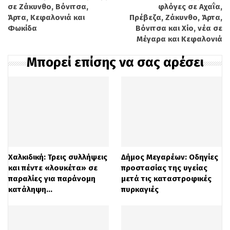
σε Ζάκυνθο, Βόνιτσα,
φλόγες σε Αχαΐα,
φτάνουν πρώτες. Παράλληλα, αστυνομικοί
Άρτα, Κεφαλονιά και
Πρέβεζα, Ζάκυνθο, Άρτα,
Φωκίδα
Βόνιτσα και Χίο, νέα σε
διέκοψαν προσωρινά την πρόσβαση προς
Μέγαρα και Κεφαλονιά
τον Άη Γιώργη, ενώ η δημοτική αστυνομία
Μπορεί επίσης να σας αρέσει
έκλεισε τον δρόμο από το θέατρο. Οι
πυροσβέστες, χρησιμοποιώντας
διασωστικό εξοπλισμό και με τη βοήθεια
του ΕΚΑΒ, κατάφεραν να προσεγγίσουν
τον τραυματία και να τον μεταφέρουν σε
ασφαλές σημείο. Για να μην ταλαιπωρηθεί
Χαλκιδική: Τρεις συλλήψεις
Δήμος Μεγαρέων: Οδηγίες
και πέντε «λουκέτα» σε
προστασίας της υγείας
περαιτέρω χρησιμοποίησαν το τελεφερίκ
παραλίες για παράνομη
μετά τις καταστροφικές
για να τον παραδώσουν σε ασθενοφόρο
κατάληψη…
πυρκαγιές
ΕΚΑΒ.
Διαβάστε
ΕΔΩ
περισσότερες ειδήσεις