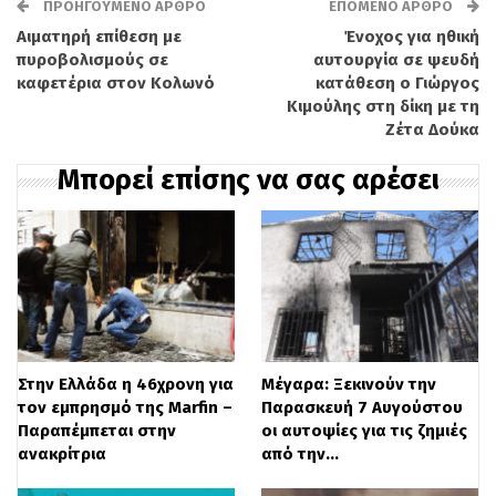
ΠΡΟΗΓΟΎΜΕΝΟ ΆΡΘΡΟ
ΕΠΌΜΕΝΟ ΆΡΘΡΟ
Συγκεκριμένα,
Αιματηρή επίθεση με
Ένοχος για ηθική
πυροβολισμούς σε
αυτουργία σε ψευδή
η
δικογραφία
περιλαμβάνει
καφετέρια στον Κολωνό
κατάθεση ο Γιώργος
Κιμούλης στη δίκη με τη
την
αφαίρεση της ζωής
των δύο δικών
Ζέτα Δούκα
της
βρεφών
, σε διαφορετικά χρονικά
Μπορεί επίσης να σας αρέσει
διαστήματα, ενός ακόμη βρέφους και την
απόπειρα ανθρωποκτονίας σε βάρος
ενήλικης φίλης της.
Διαβάστε
ΕΔΩ
περισσότερες ειδήσεις
Στην Ελλάδα η 46χρονη για
Μέγαρα: Ξεκινούν την
τον εμπρησμό της Marfin –
Παρασκευή 7 Αυγούστου
Παραπέμπεται στην
οι αυτοψίες για τις ζημιές
ανακρίτρια
από την…