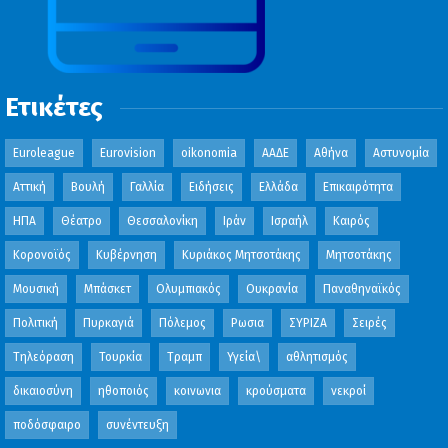
Ετικέτες
Euroleague
Eurovision
oikonomia
ΑΑΔΕ
Αθήνα
Αστυνομία
Αττική
Βουλή
Γαλλία
Ειδήσεις
Ελλάδα
Επικαιρότητα
ΗΠΑ
Θέατρο
Θεσσαλονίκη
Ιράν
Ισραήλ
Καιρός
Κορονοϊός
Κυβέρνηση
Κυριάκος Μητσοτάκης
Μητσοτάκης
Μουσική
Μπάσκετ
Ολυμπιακός
Ουκρανία
Παναθηναϊκός
Πολιτική
Πυρκαγιά
Πόλεμος
Ρωσια
ΣΥΡΙΖΑ
Σειρές
Τηλεόραση
Τουρκία
Τραμπ
Υγεία\
αθλητισμός
δικαιοσύνη
ηθοποιός
κοινωνια
κρούσματα
νεκροί
ποδόσφαιρο
συνέντευξη