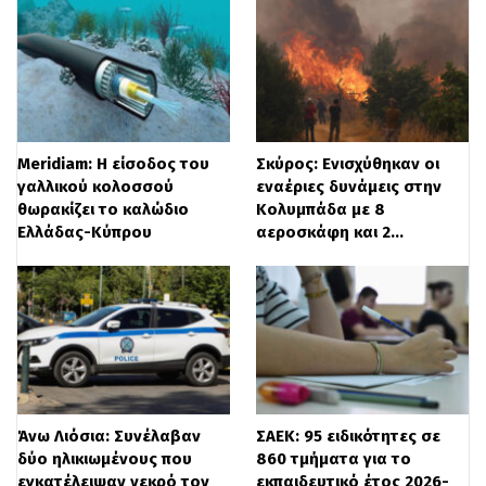
Meridiam: Η είσοδος του
Σκύρος: Ενισχύθηκαν οι
γαλλικού κολοσσού
εναέριες δυνάμεις στην
θωρακίζει το καλώδιο
Κολυμπάδα με 8
Ελλάδας-Κύπρου
αεροσκάφη και 2…
Άνω Λιόσια: Συνέλαβαν
ΣΑΕΚ: 95 ειδικότητες σε
δύο ηλικιωμένους που
860 τμήματα για το
εγκατέλειψαν νεκρό τον
εκπαιδευτικό έτος 2026-