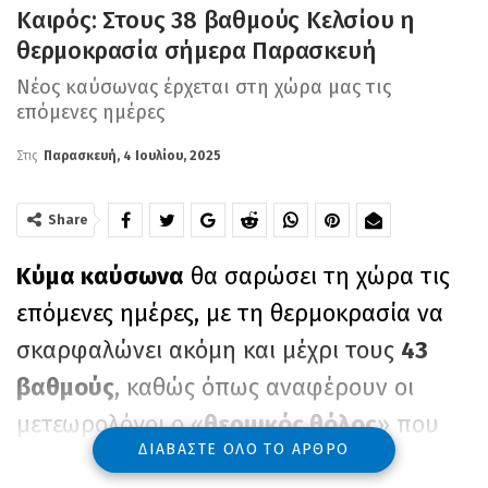
Καιρός: Στους 38 βαθμούς Κελσίου η
θερμοκρασία σήμερα Παρασκευή
Νέος καύσωνας έρχεται στη χώρα μας τις
επόμενες ημέρες
Στις
Παρασκευή, 4 Ιουλίου, 2025
Share
Κύμα καύσωνα
θα σαρώσει τη χώρα τις
επόμενες ημέρες, με τη θερμοκρασία να
σκαρφαλώνει ακόμη και μέχρι τους
43
βαθμούς
, καθώς όπως αναφέρουν οι
μετεωρολόγοι ο «
θερμικός θόλος
» που
ΔΙΑΒΆΣΤΕ ΌΛΟ ΤΟ ΆΡΘΡΟ
κάλυπτε την κεντρική και δυτική Ευρώπη