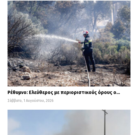
Η θερμοκρασία θα κυμανθεί στη Δυτική
Μακεδονία από 14 έως 33 βαθμούς, στην
υπόλοιπη Μακεδονία και στη Θράκη από
16 έως 35-37, στη Θεσσαλία από 16 έως 36-
38 βαθμούς, στη Δυτική Ελλάδα από 22
έως 37-39, στα υπόλοιπα ηπειρωτικά από
20 έως 35-37, στα Επτάνησα από 20 έως
33-35, στα νησιά του Αιγαίου και στην
Ρέθυμνο: Ελεύθερος με περιοριστικούς όρους ο…
Κρήτη από 21 έως 31-33 βαθμούς, ενώ στα
Σάββατο, 1 Αυγούστου, 2026
νησιά του Ανατολικού Αιγαίου οι μέγιστες
θα φτάσουν τοπικά στους 35-37 βαθμούς
Κελσίου.