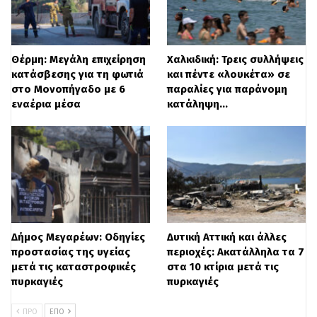
– επικίνδυνες καταιγίδες προς τα βόρεια..
Καλλιάνος: Καύσωνας 4-5 ημερών
Θέρμη: Μεγάλη επιχείρηση
Χαλκιδική: Τρεις συλλήψεις
κατάσβεσης για τη φωτιά
και πέντε «λουκέτα» σε
στο Μονοπήγαδο με 6
παραλίες για παράνομη
Σύμφωνα με τον
Γιάννη Καλλιάνο
, μέχρι
εναέρια μέσα
κατάληψη…
και το Σάββατο, η θερμοκρασία θα
παραμείνει υψηλή, κυμαινόμενη μεταξύ
35 και 38 βαθμών Κελσίου. Από την
Κυριακή, όμως, ξεκινά νέος — και
εντονότερος — καύσωνας, που αναμένεται
να διαρκέσει τέσσερις έως πέντε ημέρες,
Δήμος Μεγαρέων: Οδηγίες
Δυτική Αττική και άλλες
προστασίας της υγείας
περιοχές: Ακατάλληλα τα 7
φτάνοντας μέχρι και την Τετάρτη ή
μετά τις καταστροφικές
στα 10 κτίρια μετά τις
πυρκαγιές
πυρκαγιές
Πέμπτη.
ΠΡΟ
ΕΠΌ