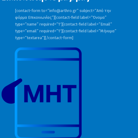
ορεινά τις μεσημβρινές – απογευματινές
[contact-form to=”
info@arthro.gr
” subject=”Από την
ώρες οπότε στα ορεινά της Ηπείρου και
φόρμα Επικοινωνίας”][contact-field label=”Όνομα”
type=”name” required=”1″][contact-field label=”Email”
της Μακεδονίας θα εκδηλωθούν
type=”email” required=”1″][contact-field label=”Μήνυμα”
type=”textarea”][/contact-form]
πρόσκαιροι όμβροι.
Οι άνεμοι στα δυτικά θα είναι μεταβλητοί
ασθενείς και μόνο πρόσκαιρα τις
μεσημβρινές – απογευματινές ώρες θα
πνέουν δυτικοί βορειοδυτικοί 3 με 4
μποφόρ. Στα ανατολικά θα πνέουν από
βόρειες διευθύνσεις 4 με 5 και πρόσκαιρα
στο κεντρικό και βόρειο Αιγαίο έως 6
μποφόρ.