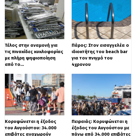
Πρακτικά,
διατηρεί ανέπαφα τα όρια σε
περισσότερους από 9 στους 10
οικισμούς με πληθυσμό κάτω των 2.000
κατοίκων
, προστατεύοντας τα σπίτια και
Τέλος στην αναμονή για
Πάρος: Στον εισαγγελέα ο
τις περιουσίες χιλιάδων πολιτών στην
τις πινακίδες κυκλοφορίας
ιδιοκτήτης του beach bar
με πλήρη ψηφιοποίηση
για τον πνιγμό του
περιφέρεια.
από το…
4χρονου
Στόχος, να μπει τέλος στο πολεοδομικό
κενό
που προκάλεσαν ακυρώσεις ορίων
σε περίπου 150 οικισμούς σε Ρέθυμνο και
Πήλιο
από το ΣτΕ, που «πάγωσαν» την
έκδοση οικοδομικών αδειών και άνοιξαν
Κορυφώνεται η έξοδος
Πειραιάς: Κορυφώνεται η
του Αυγούστου: 34.000
έξοδος του Αυγούστου με
νομικά παράθυρα για αμφισβήτηση σε
επιβάτες αναχωρούν
πάνω από 34.000 επιβάτες