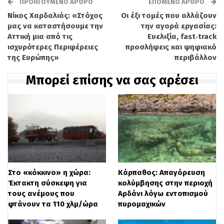
κατοίκους,
ΠΡΟΗΓΟΎΜΕΝΟ ΆΡΘΡΟ
που αποτελούν την πολύ
ΕΠΌΜΕΝΟ ΆΡΘΡΟ
Νίκος Χαρδαλιάς: «Στόχος
Οι έξι τομές που αλλάζουν
μεγάλη πλειοψηφία, και διασφαλίζει τη
μας να καταστήσουμε την
την αγορά εργασίας:
δυνατότητα δόμησης έως τα σημερινά
Αττική μια από τις
Ευελιξία, fast‑track
ισχυρότερες Περιφέρειες
προσλήψεις και ψηφιακό
όρια. Κατ’ αυτόν τον τρόπο,
της Ευρώπης»
περιβάλλον
κατοχυρώνονται πολεοδομικά όλα τα
Μπορεί επίσης να σας αρέσει
χωριά της επικράτειας και συνολικά
περίπου το 93% των οικισμών κάτω των
2.000 κατοίκων.
Το δεύτερο εργαλείο, η Περιοχή Ελέγχου
Χρήσεων,
θα
καλύπτει οικισμούς
με 701
Στο «κόκκινο» η χώρα:
Κάρπαθος: Απαγόρευση
έως 2.000 κατοίκους
και
προβλέπει
Έκτακτη σύσκεψη για
κολύμβησης στην περιοχή
τους ανέμους που
Αρδάνι λόγω εντοπισμού
ευνοϊκότερες πρόνοιες σε σύγκριση με
φτάνουν τα 110 χλμ/ώρα
πυρομαχικών
την εκτός σχεδίου δόμηση.