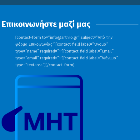
Επικοινωνήστε μαζί μας
[contact-form to=”
info@arthro.gr
” subject=”Από την
φόρμα Επικοινωνίας”][contact-field label=”Όνομα”
type=”name” required=”1″][contact-field label=”Email”
type=”email” required=”1″][contact-field label=”Μήνυμα”
type=”textarea”][/contact-form]
Από την πλευρά του,
ο υπουργός
Περιβάλλοντος και Ενέργειας Σταύρος
Παπασταύρου
ανέφερε
:
«Μια νέα
νομοθετική ρύθμιση για τους οικισμούς
στη χώρα κάτω από 2.000 κατοίκους, η
οποία θα κατατεθεί αργότερα στη Βουλή
σήμερα. Μια ρύθμιση που λαμβάνει