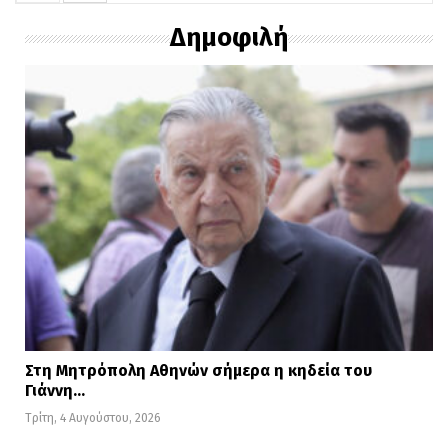
χαρακτηριστικά o υπουργός
Δημοφιλή
Η σχετική ανακοίνωση του Υπουργείου
Στη Μητρόπολη Αθηνών σήμερα η κηδεία του
αναφέρει:
Γιάννη…
Τρίτη, 4 Αυγούστου, 2026
«Η εύρυθμη λειτουργία των