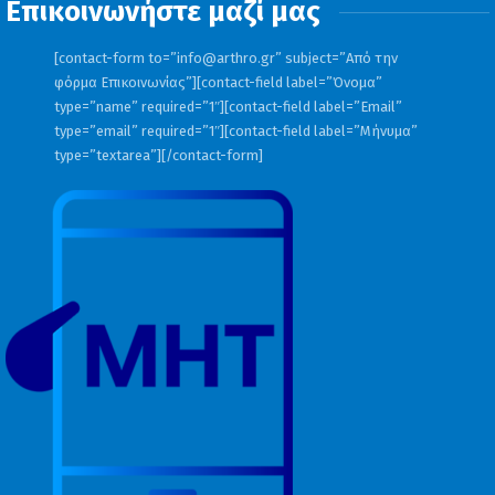
Επικοινωνήστε μαζί μας
Η απογραφή θα περιλαμβάνει
7
[contact-form to=”
info@arthro.gr
” subject=”Από την
φόρμα Επικοινωνίας”][contact-field label=”Όνομα”
υποχρεωτικά πεδία
, που αποτελούν κοινή
type=”name” required=”1″][contact-field label=”Email”
γνώση για τους υπόχρεους στην υποβολή
type=”email” required=”1″][contact-field label=”Μήνυμα”
type=”textarea”][/contact-form]
της δήλωσης, τα οποία θα συμβάλλουν
στην στατιστική επεξεργασία των
δεδομένων από τις αρμόδιες υπηρεσίες
του Υπουργείου.
1. Διεύθυνση και τοποθεσία
εγκατάστασης – KAEK Ακινήτου (θα γίνεται
αυτόματη συμπλήρωση των στοιχείων
μέσω διαλειτουργικότητας ή χειροκίνητη
εισαγωγή όπου δεν υπάρχει ΚΑΕΚ).