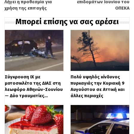
Λήγει η προθεσμία για
επιδομάτων Ιουνίου του
κριθεί απαραίτητη αυτή η διαδικασία, με
χρήση της επιταγής
ΟΠΕΚΑ
σκοπό να πιστοποιηθούν για την ασφαλή
Μπορεί επίσης να σας αρέσει
λειτουργία τους.
Δεν υφίσταται θέμα προστίμων, τόνισε ο
κ. Θεοδωρικάκος εξηγώντας ότι μέχρι
τώρα η διαδικασία απογραφής ήταν μία
«κατακερματισμένη διαδικασία στους
Σύγκρουση ΙΧ με
Πολύ υψηλός κίνδυνος
Δήμους, με διαφορετικά συστήματα και
μοτοσικλέτα της ΔΙΑΣ στη
πυρκαγιάς την Κυριακή 9
καθεστώς που δεν δούλευε επομένως δεν
λεωφόρο Αθηνών-Σουνίου
Αυγούστου σε Αττική και
— Δύο τραυματίες…
άλλες περιοχές
θα μπορούσε η διαδικασία να έχει
ολοκληρωθεί ως τις 30 Ιουνίου και να
επιβληθούν πρόστιμα σε αυτή την βάση».