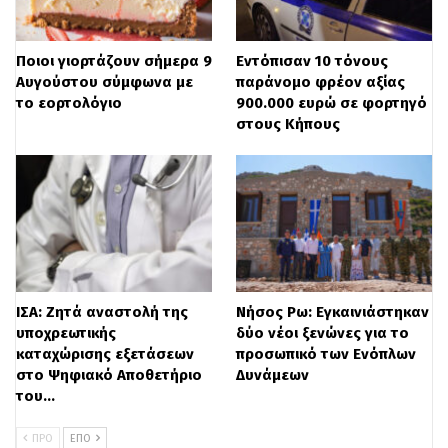
«Για να είναι ασφαλές ασανσέρ πρέπει να
υπάρχει πιστοποίηση της ποιότητάς του.
Ποιοι γιορτάζουν σήμερα 9
Εντόπισαν 10 τόνους
Αυτό το κάνουν συγκεκριμένες εταιρείες
Αυγούστου σύμφωνα με
παράνομο φρέον αξίας
το εορτολόγιο
900.000 ευρώ σε φορτηγό
που είναι διαπιστευμένες από το Εθνικό
στους Κήπους
Σύστημα Διαπίστευσης. Όμως αυτό δεν
υπήρχε περίπτωση να ολοκληρωθεί μέχρι
τις 30 Ιουνίου. Πήραμε λοιπόν μια απλή
απόφαση, η οποία για να υλοποιηθεί θα
χρειαστεί τη στήριξη και τη συμμετοχή
όλων των πολιτών. Αοίγουμε μέσα στο
ΙΣΑ: Ζητά αναστολή της
Νήσος Ρω: Εγκαινιάστηκαν
υποχρεωτικής
δύο νέοι ξενώνες για το
πρώτο δεκαπενθήμερο του Ιουλίου την
καταχώρισης εξετάσεων
προσωπικό των Ενόπλων
στο Ψηφιακό Αποθετήριο
Δυνάμεων
ψηφιακή πλατφόρμα με προθεσμία
του…
υποβολής ως τις 30 Νοεμβρίου», ανέφερε
ΠΡΟ
ΕΠΌ