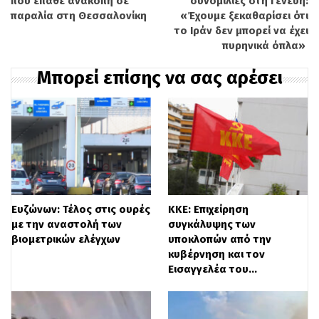
που έπαθε ανακοπή σε
συνομιλίες στη Γενεύη:
παραλία στη Θεσσαλονίκη
«Έχουμε ξεκαθαρίσει ότι
το Ιράν δεν μπορεί να έχει
πυρηνικά όπλα»
Συγκεκριμένα έγραψε:
Μπορεί επίσης να σας αρέσει
«Σεισμός μεγέθους 4,6 πριν από λίγα
λεπτά στο θαλάσσιο χώρο μεταξύ
Σαντορίνης και Αμοργού. Δε φαίνεται να
αλλάζει η γενική εικόνα σεισμικής ύφεσης
Ευζώνων: Τέλος στις ουρές
ΚΚΕ: Επιχείρηση
που υπάρχει στην περιοχή μετά την
με την αναστολή των
συγκάλυψης των
βιομετρικών ελέγχων
υποκλοπών από την
έντονη δράση του περασμένου
κυβέρνηση και τον
Εισαγγελέα του…
Φεβρουαρίου».