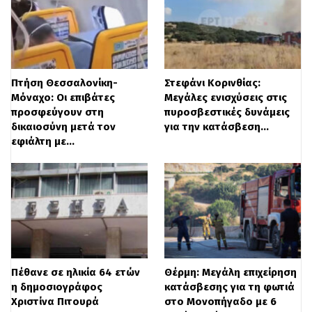
Διαβάστε
ΕΔΩ
περισσότερες ειδήσεις
Πτήση Θεσσαλονίκη-
Στεφάνι Κορινθίας:
Μόναχο: Οι επιβάτες
Μεγάλες ενισχύσεις στις
προσφεύγουν στη
πυροσβεστικές δυνάμεις
δικαιοσύνη μετά τον
για την κατάσβεση…
εφιάλτη με…
Πέθανε σε ηλικία 64 ετών
Θέρμη: Μεγάλη επιχείρηση
η δημοσιογράφος
κατάσβεσης για τη φωτιά
Χριστίνα Πιτουρά
στο Μονοπήγαδο με 6