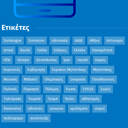
Ετικέτες
Euroleague
Eurovision
oikonomia
ΑΑΔΕ
Αθήνα
Αστυνομία
Αττική
Βουλή
Γαλλία
Ειδήσεις
Ελλάδα
Επικαιρότητα
ΗΠΑ
Θέατρο
Θεσσαλονίκη
Ιράν
Ισραήλ
Καιρός
Κορονοϊός
Κυβέρνηση
Κυριάκος Μητσοτάκης
Μητσοτάκης
Μουσική
Μπάσκετ
Ολυμπιακός
Ουκρανία
Παναθηναϊκός
Πολιτική
Πυρκαγιά
Πόλεμος
Ρωσια
ΣΥΡΙΖΑ
Σειρές
Τηλεόραση
Τουρκία
Τραμπ
Υγεία\
αθλητισμός
δικαιοσύνη
ηθοποιός
κοινωνια
κρούσματα
νεκροί
ποδόσφαιρο
συνέντευξη