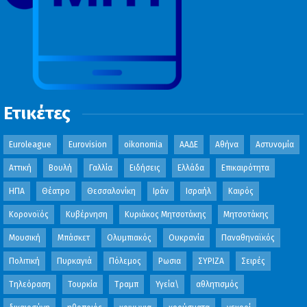
Ετικέτες
Euroleague
Eurovision
oikonomia
ΑΑΔΕ
Αθήνα
Αστυνομία
Αττική
Βουλή
Γαλλία
Ειδήσεις
Ελλάδα
Επικαιρότητα
ΗΠΑ
Θέατρο
Θεσσαλονίκη
Ιράν
Ισραήλ
Καιρός
Κορονοϊός
Κυβέρνηση
Κυριάκος Μητσοτάκης
Μητσοτάκης
Μουσική
Μπάσκετ
Ολυμπιακός
Ουκρανία
Παναθηναϊκός
Πολιτική
Πυρκαγιά
Πόλεμος
Ρωσια
ΣΥΡΙΖΑ
Σειρές
Τηλεόραση
Τουρκία
Τραμπ
Υγεία\
αθλητισμός