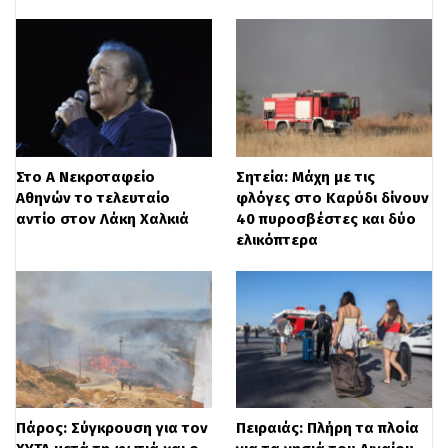
Στο Α΄ Νεκροταφείο
Σητεία: Μάχη με τις
Αθηνών το τελευταίο
φλόγες στο Καρύδι δίνουν
Η ανησυχία των κατοίκων είναι έντονη,
αντίο στον Λάκη Χαλκιά
40 πυροσβέστες και δύο
ελικόπτερα
καθώς δεν έχει προηγηθεί κάποια
σεισμική δόνηση που θα μπορούσε να
δικαιολογήσει το φαινόμενο.
Οι Αρχές
ανησυχούν για την καθίζηση του
εδάφους
καθώς ακόμη
δεν έχει
διαπιστωθεί η αιτία
αλλά και η έκταση
Πάρος: Σύγκρουση για τον
Πειραιάς: Πλήρη τα πλοία