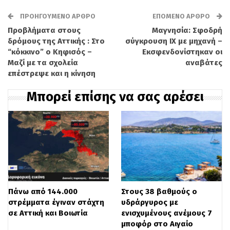
ΠΡΟΗΓΟΎΜΕΝΟ ΆΡΘΡΟ
ΕΠΌΜΕΝΟ ΆΡΘΡΟ
Προβλήματα στους
Μαγνησία: Σφοδρή
δρόμους της Αττικής : Στο
σύγκρουση ΙΧ με μηχανή –
“κόκκινο” ο Κηφισός –
Εκσφενδονίστηκαν οι
Μαζί με τα σχολεία
αναβάτες
επέστρεψε και η κίνηση
Μπορεί επίσης να σας αρέσει
Πάνω από 144.000
Στους 38 βαθμούς ο
στρέμματα έγιναν στάχτη
υδράργυρος με
σε Αττική και Βοιωτία
ενισχυμένους ανέμους 7
μποφόρ στο Αιγαίο