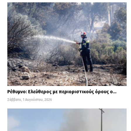
“Θα αποτυπώσουμε την περιοχή με ειδικά
μηχανήματα και drone ώστε να δούμε
συνολικά την θέση του φαινομένου τη
μορφολογία της περιοχής αλλά και τις
άλλες γεωλογικές και γεωτεχνικές
συνθήκες για να μπορέσουμε να
καταλήξουμε κάπου, σε μια πρώτη
προσέγγιση
ώστε να προτείνουμε τις
Ρέθυμνο: Ελεύθερος με περιοριστικούς όρους ο…
άμεσες παρεμβάσεις
” επεσήμανε ο
Σάββατο, 1 Αυγούστου, 2026
καθηγητής αναφορικά με
το περίεργο
φαινόμενο.
Η αξιολόγηση της στατικότητας των