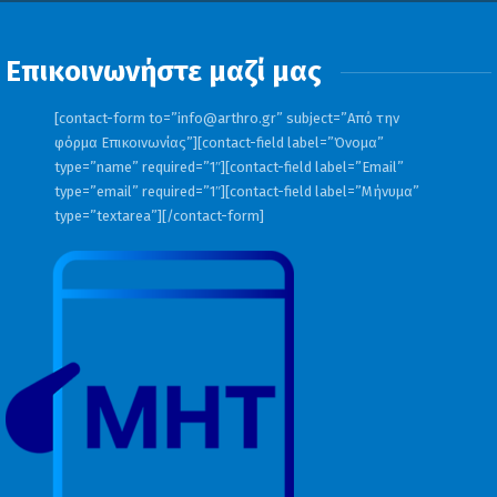
του Δήμου Ηρακλείου, προκειμένου
να καταγραφούν οι ζημιές στα κτίρια.
Επικοινωνήστε μαζί μας
Θα κατατεθεί αίτημα προς τη
Διεύθυνση Αποκατάστασης
[contact-form to=”
info@arthro.gr
” subject=”Από την
φόρμα Επικοινωνίας”][contact-field label=”Όνομα”
Επιπτώσεων Φυσικών Καταστροφών
type=”name” required=”1″][contact-field label=”Email”
(ΔΑΕΦΚ) για την αποστολή
type=”email” required=”1″][contact-field label=”Μήνυμα”
type=”textarea”][/contact-form]
εξειδικευμένων μηχανικών, οι οποίοι
θα προχωρήσουν σε επίσημους
χαρακτηρισμούς κτιρίων.
Θα υποβληθεί αίτημα, μέσω της
Περιφερειακής Ενότητας Ηρακλείου,
για την κήρυξη της περιοχής σε
κατάσταση έκτακτης ανάγκης. Η