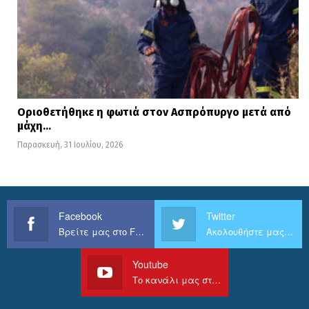
Οριοθετήθηκε η φωτιά στον Ασπρόπυργο μετά από
μάχη…
Παρασκευή, 31 Ιουλίου, 2026
Facebook
Twitter
Παράλληλα:
Βρείτε μας στο Facebook
Ακολουθήστε μας στο Twitter
Youtube
Θα πραγματοποιηθούν αυτοψίες από
Το κανάλι μας στο Youtube
μηχανικούς της Τεχνικής Υπηρεσίας