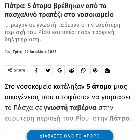
Πάτρα: 5 άτομα βρέθηκαν από το
πασχαλινό τραπέζι στο νοσοκομείο
Έτρωγαν σε γνωστή ταβέρνα στην ευρύτερη
περιοχή του Ρίου και υπέστησαν τροφική
δηλητηρίαση.
Στις
Τρίτη, 22 Απριλίου, 2025
Share
Στο νοσοκομείο κατέληξαν
5 άτομα
μιας
οικογένειας που αποφάσισε να γιορτάσει
το Πάσχα σε
γνωστή ταβέρνα
στην
ευρύτερη περιοχή του Ρίου στην
Πάτρα.
Μία
88χρονη,
ο αδελφός της
93 ετών
, μία
ΔΙΑΒΆΣΤΕ ΌΛΟ ΤΟ ΆΡΘΡΟ