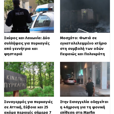
Σκύρος και Λακωνία: Δύο
Μοσχάτο: Φωτιά σε
συλλήψεις για πυρκαγιές
εγκαταλελειμμένο κτήριο
από γεννήτρια και
στη συμβολή των οδών
ψησταριά
Πειραιώς και Πολυκράτη
Συναγερμός για πυρκαγιές
Στην Εισαγγελία οδηγείται
σε Αττική, Εύβοια και 25
η 46χρονη για τη φονική
ακόμα περιοχές σήμερα 7
επίθεση στη Marfin