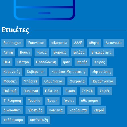
Ετικέτες
Euroleague
Eurovision
oikonomia
ΑΑΔΕ
Αθήνα
Αστυνομία
Αττική
Βουλή
Γαλλία
Ειδήσεις
Ελλάδα
Επικαιρότητα
ΗΠΑ
Θέατρο
Θεσσαλονίκη
Ιράν
Ισραήλ
Καιρός
Κορονοϊός
Κυβέρνηση
Κυριάκος Μητσοτάκης
Μητσοτάκης
Μουσική
Μπάσκετ
Ολυμπιακός
Ουκρανία
Παναθηναϊκός
Πολιτική
Πυρκαγιά
Πόλεμος
Ρωσια
ΣΥΡΙΖΑ
Σειρές
Τηλεόραση
Τουρκία
Τραμπ
Υγεία\
αθλητισμός
δικαιοσύνη
ηθοποιός
κοινωνια
κρούσματα
νεκροί
ποδόσφαιρο
συνέντευξη