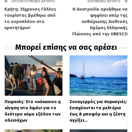
Σύμφωνα με την ΕΡΤ εικάζεται ότι το
ΠΡΟΗΓΟΎΜΕΝΟ ΆΡΘΡΟ
ΕΠΌΜΕΝΟ ΆΡΘΡΟ
Κρήτη: 35χρονος Γάλλος
Η Αυστραλία αρνήθηκε να
φαγητό ήταν εκτεθειμένο και οι άνθρωποι
τουρίστας βρέθηκε από
ψηφίσει υπέρ της
υπέστησαν τροφική δηλητηρίαση. Οι
το αεροπλάνο στο
καθιέρωσης Διεθνούς
κρατητήριο!
Ημέρας Ελληνικής
πέντε από τους 8 νοσηλεύτηκαν
Γλώσσας από την UNESCO
στο
Νοσοκομείο
“Άγιος Ανδρέας” και
Μπορεί επίσης να σας αρέσει
ευτυχώς ξεπέρασαν τον κίνδυνο. Η
88χρονη θα λάβει εξιτήριο σήμερα.
Μέχρι στιγμής, δεν έχει γίνει γνωστό αν η
οικογένεια θα κινηθεί νομικά κατά του
ιδιοκτήτη της ταβέρνας-εστιατορίου.
Πειραιάς: Στο «κόκκινο» η
Συναγερμός για πυρκαγιές:
κίνηση στο λιμάνι για το
Ενισχύονται τα μελτέμια
Διαβάστε
ΕΔΩ
περισσότερες ειδήσεις
δεύτερο κύμα εξόδου των
έως 8 μποφόρ και η ζέστη
αδειούχων
αγγίζει…