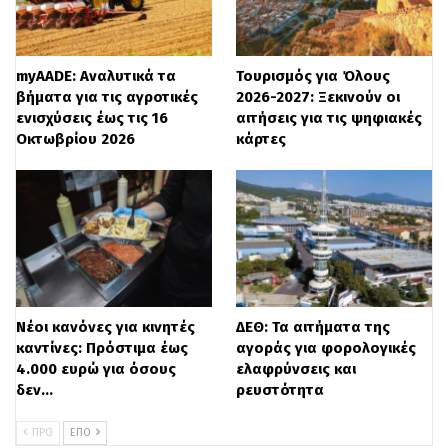
τρέχουσες καταβολές του 2021 και το
«ξεπάγωμα» των τραπεζικών δόσεων. Η
myAADE: Αναλυτικά τα
Τουρισμός για Όλους
εξέλιξη αυτή είναι εξαιρετικά πιθανό να
βήματα για τις αγροτικές
2026-2027: Ξεκινούν οι
ενισχύσεις έως τις 16
αιτήσεις για τις ψηφιακές
δημιουργήσει νέα ληξιπρόθεσμα χρέη στο
Οκτωβρίου 2026
κάρτες
Δημόσιο και στα ταμεία, καθώς και νέα
κόκκινα δάνεια.
Οι πιέσεις
Η αγορά πιέζει για νέες ρυθμίσεις οφειλών
ή ακόμα και «κούρεμα» των χρεών που
Νέοι κανόνες για κινητές
ΔΕΘ: Τα αιτήματα της
καντίνες: Πρόστιμα έως
αγοράς για φορολογικές
έχουν δημιουργηθεί και, όπως όλα
4.000 ευρώ για όσους
ελαφρύνσεις και
δείχνουν, στο υπουργείο Οικονομικών ήδη
δεν…
ρευστότητα
σχεδιάζουν νέα ρύθμιση οφειλών σε 100-
ΠΡΟ
ΕΠΌ