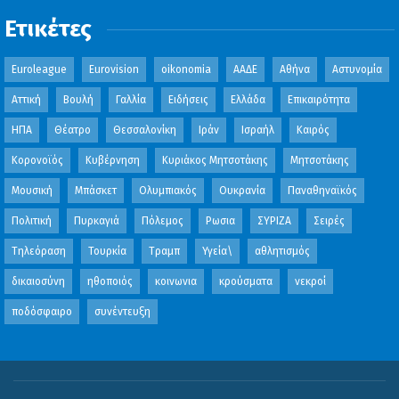
Ετικέτες
Euroleague
Eurovision
oikonomia
ΑΑΔΕ
Αθήνα
Αστυνομία
Αττική
Βουλή
Γαλλία
Ειδήσεις
Ελλάδα
Επικαιρότητα
ΗΠΑ
Θέατρο
Θεσσαλονίκη
Ιράν
Ισραήλ
Καιρός
Κορονοϊός
Κυβέρνηση
Κυριάκος Μητσοτάκης
Μητσοτάκης
Μουσική
Μπάσκετ
Ολυμπιακός
Ουκρανία
Παναθηναϊκός
Πολιτική
Πυρκαγιά
Πόλεμος
Ρωσια
ΣΥΡΙΖΑ
Σειρές
Τηλεόραση
Τουρκία
Τραμπ
Υγεία\
αθλητισμός
δικαιοσύνη
ηθοποιός
κοινωνια
κρούσματα
νεκροί
ποδόσφαιρο
συνέντευξη