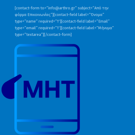
[contact-form to=”
info@arthro.gr
” subject=”Από την
φόρμα Επικοινωνίας”][contact-field label=”Όνομα”
type=”name” required=”1″][contact-field label=”Email”
type=”email” required=”1″][contact-field label=”Μήνυμα”
type=”textarea”][/contact-form]