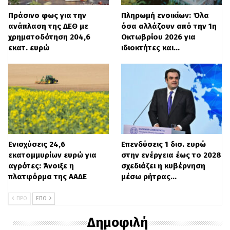
Σταϊκούρας, ενημέρωσε για τις εξελίξεις
Πράσινο φως για την
Πληρωμή ενοικίων: Όλα
στην οικονομία και κυρίως για το
ανάπλαση της ΔΕΘ με
όσα αλλάζουν από την 1η
χρηματοδότηση 204,6
Οκτωβρίου 2026 για
κοινωνικό μέρισμα. Με βάση την τελική
εκατ. ευρώ
ιδιοκτήτες και…
εικόνα θα καλυφθούν πάνω από 300.000
οικογένειες,ενώ το ποσό φθάνει στα 215
εκατ. ευρώ.
Σε ό,τι αφορά
το νομοσχέδιο για τις
πορείες στο κέντρο της Αθήνας
, ο
Ενισχύσεις 24,6
Επενδύσεις 1 δισ. ευρώ
πρωθυπουργός, Κυριάκος Μητσοτάκης,
εκατομμυρίων ευρώ για
στην ενέργεια έως το 2028
αγρότες: Άνοιξε η
σχεδιάζει η κυβέρνηση
ανέφερε: «Πρέπει να μπολιάσουμε την
πλατφόρμα της ΑΑΔΕ
μέσω ρήτρας…
κοινωνία με το βασικό μήνυμα ότι δεν
ΠΡΟ
ΕΠΌ
μπορεί να κλείνει ο δρόμος με 50 άτομα. Η
Δημοφιλή
ταλαιπωρία ή η ευαισθητοποίηση της