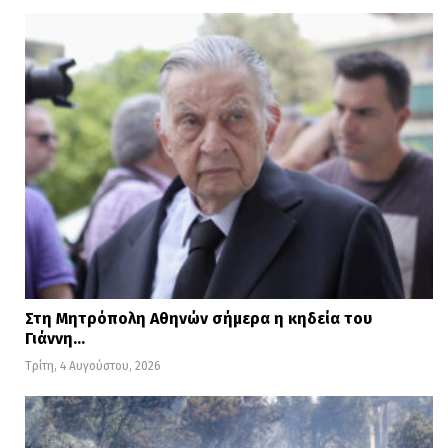
κοινής γνώμης είναι το ζητούμενο των
διοργανωτών μιας διαμαρτυρίας; Εάν
είναι το δεύτερο, τότε η σημερινή
κοινωνική πρωτοβουλία τυγχάνει της
στήριξης πολιτικών δυνάμεων πέραν της
Νέας Δημοκρατίας. Πάνω από όλα η
κοινωνία στηρίζει αυτές τις πολιτικές και
για αυτό το νομοσχέδιο αφορά στον
σεβασμό στον δημόσιο χώρο».
Στη Μητρόπολη Αθηνών σήμερα η κηδεία του
Γιάννη…
Τρίτη, 4 Αυγούστου, 2026