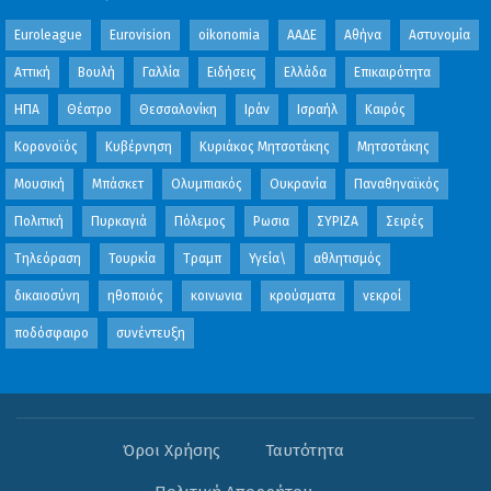
Euroleague
Eurovision
oikonomia
ΑΑΔΕ
Αθήνα
Αστυνομία
Αττική
Βουλή
Γαλλία
Ειδήσεις
Ελλάδα
Επικαιρότητα
ΗΠΑ
Θέατρο
Θεσσαλονίκη
Ιράν
Ισραήλ
Καιρός
Κορονοϊός
Κυβέρνηση
Κυριάκος Μητσοτάκης
Μητσοτάκης
Μουσική
Μπάσκετ
Ολυμπιακός
Ουκρανία
Παναθηναϊκός
Πολιτική
Πυρκαγιά
Πόλεμος
Ρωσια
ΣΥΡΙΖΑ
Σειρές
Τηλεόραση
Τουρκία
Τραμπ
Υγεία\
αθλητισμός
δικαιοσύνη
ηθοποιός
κοινωνια
κρούσματα
νεκροί
ποδόσφαιρο
συνέντευξη
Όροι Χρήσης
Ταυτότητα