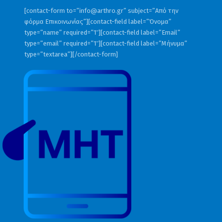
[contact-form to=”
info@arthro.gr
” subject=”Από την
φόρμα Επικοινωνίας”][contact-field label=”Όνομα”
type=”name” required=”1″][contact-field label=”Email”
type=”email” required=”1″][contact-field label=”Μήνυμα”
type=”textarea”][/contact-form]