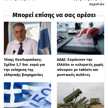
Ασύλου Λέσβου, του Περιφερειακού
αγροτών
Γραφείου Ασύλου Σάμου, του
Μπορεί επίσης να σας αρέσει
Περιφερειακού Γραφείου Ασύλου Χίου,
του Περιφερειακού Γραφείου Ασύλου
Ηρακλείου-Κρήτης, του Περιφερειακού
Γραφείου Ασύλου Λέρου και του
Αυτοτελούς Κλιμακίου Ασύλου Κω, στο
Τάκης Θεοδωρικάκος:
ΑΑΔΕ: Σαρώνουν την
πλαίσιο υλοποίησης της
Σχέδιο 3,7 δισ. ευρώ για
Ελλάδα οι «ελεγκτές χωρίς
δράσης
«Ενίσχυση της Διαδικασίας
την ενίσχυση της
σύνορα» με tablets και
ελληνικής βιομηχανίας
μυστικούς πελάτες
Ασύλου»
του Εθνικού Προγράμματος του
Ταμείου Ασύλου, Μετανάστευσης και
Ένταξης 2014-2020 (συγχρηματοδότηση
75% από ΕΕ και 25% από Εθνικούς