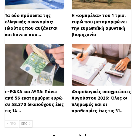
Πόρους)».
Τα δύο πρόσωπα της
Η «ομπρέλα» του 1 τρισ.
ελληνικής οικονομίας:
ευρώ που μεταμορφώνει
Πλούτος που αυξάνεται
την ευρωπαϊκή αμυντική
και δάνεια που…
βιομηχανία
e-ΕΦΚΑ και ΔΥΠΑ: Πάνω
Φορολογικές υποχρεώσεις
από 56 εκατομμύρια ευρώ
Αυγούστου 2026: Όλες οι
σε 58.370 δικαιούχους έως
πληρωμές και οι
τις 14…
προθεσμίες έως τις 31…
ΠΡΟ
ΕΠΌ