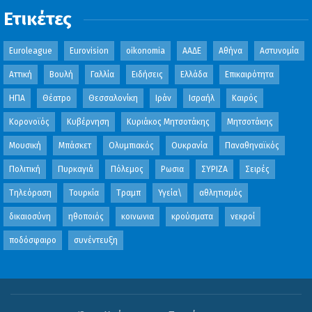
Ετικέτες
Euroleague
Eurovision
oikonomia
ΑΑΔΕ
Αθήνα
Αστυνομία
Αττική
Βουλή
Γαλλία
Ειδήσεις
Ελλάδα
Επικαιρότητα
ΗΠΑ
Θέατρο
Θεσσαλονίκη
Ιράν
Ισραήλ
Καιρός
Κορονοϊός
Κυβέρνηση
Κυριάκος Μητσοτάκης
Μητσοτάκης
Μουσική
Μπάσκετ
Ολυμπιακός
Ουκρανία
Παναθηναϊκός
Πολιτική
Πυρκαγιά
Πόλεμος
Ρωσια
ΣΥΡΙΖΑ
Σειρές
Τηλεόραση
Τουρκία
Τραμπ
Υγεία\
αθλητισμός
δικαιοσύνη
ηθοποιός
κοινωνια
κρούσματα
νεκροί
ποδόσφαιρο
συνέντευξη