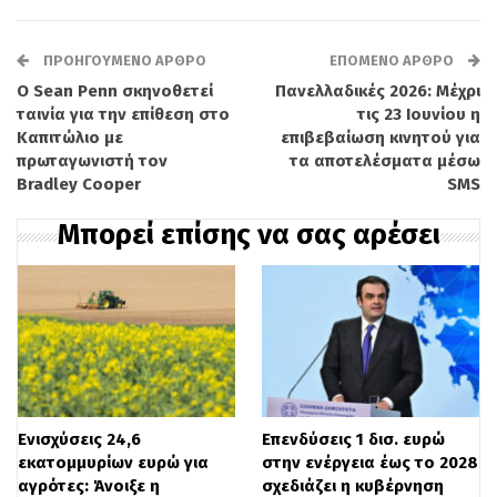
2017, οι επενδύσεις σε κατοικίες
υποχώρησαν κατά 95%, ενώ οι
ΠΡΟΗΓΟΎΜΕΝΟ ΆΡΘΡΟ
ΕΠΌΜΕΝΟ ΆΡΘΡΟ
Ο Sean Penn σκηνοθετεί
Πανελλαδικές 2026: Μέχρι
οικοδομικές άδειες μειώθηκαν κατά 84%.
ταινία για την επίθεση στο
τις 23 Ιουνίου η
Παρά την πρόσφατη ανάκαμψη, η
Καπιτώλιο με
επιβεβαίωση κινητού για
πρωταγωνιστή τον
τα αποτελέσματα μέσω
οικοδομική δραστηριότητα παραμένει
Bradley Cooper
SMS
καθηλωμένη κάτω από τα προ κρίσης
Μπορεί επίσης να σας αρέσει
επίπεδα, δημιουργώντας ένα μόνιμο
έλλειμμα νέων ακινήτων. Την ίδια στιγμή,
το υπάρχον κτηριακό απόθεμα αδυνατεί
να καλύψει τις ανάγκες, λόγω
παλαιότητας, αναγκών ανακαίνισης αλλά
και γεωγραφικής ασυμφωνίας με τη
Ενισχύσεις 24,6
Επενδύσεις 1 δισ. ευρώ
εκατομμυρίων ευρώ για
στην ενέργεια έως το 2028
ζήτηση.
αγρότες: Άνοιξε η
σχεδιάζει η κυβέρνηση