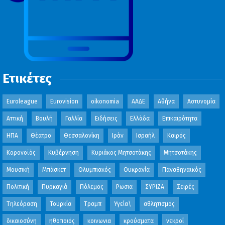
Ετικέτες
Euroleague
Eurovision
oikonomia
ΑΑΔΕ
Αθήνα
Αστυνομία
Αττική
Βουλή
Γαλλία
Ειδήσεις
Ελλάδα
Επικαιρότητα
ΗΠΑ
Θέατρο
Θεσσαλονίκη
Ιράν
Ισραήλ
Καιρός
Κορονοϊός
Κυβέρνηση
Κυριάκος Μητσοτάκης
Μητσοτάκης
Μουσική
Μπάσκετ
Ολυμπιακός
Ουκρανία
Παναθηναϊκός
Πολιτική
Πυρκαγιά
Πόλεμος
Ρωσια
ΣΥΡΙΖΑ
Σειρές
Τηλεόραση
Τουρκία
Τραμπ
Υγεία\
αθλητισμός
δικαιοσύνη
ηθοποιός
κοινωνια
κρούσματα
νεκροί