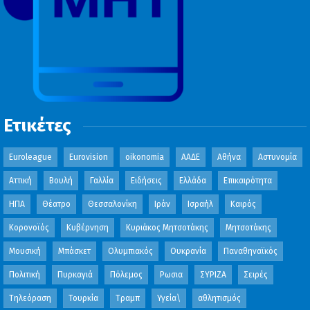
Ετικέτες
Euroleague
Eurovision
oikonomia
ΑΑΔΕ
Αθήνα
Αστυνομία
Αττική
Βουλή
Γαλλία
Ειδήσεις
Ελλάδα
Επικαιρότητα
ΗΠΑ
Θέατρο
Θεσσαλονίκη
Ιράν
Ισραήλ
Καιρός
Κορονοϊός
Κυβέρνηση
Κυριάκος Μητσοτάκης
Μητσοτάκης
Μουσική
Μπάσκετ
Ολυμπιακός
Ουκρανία
Παναθηναϊκός
Πολιτική
Πυρκαγιά
Πόλεμος
Ρωσια
ΣΥΡΙΖΑ
Σειρές
Τηλεόραση
Τουρκία
Τραμπ
Υγεία\
αθλητισμός