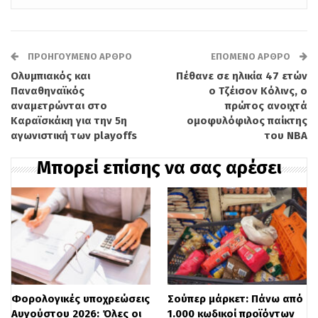
ΑΔΜΗΕ. Ο υπουργός υπογράμμισε ότι σε
ένα περιβάλλον έντονης γεωπολιτικής
ΠΡΟΗΓΟΎΜΕΝΟ ΆΡΘΡΟ
ΕΠΌΜΕΝΟ ΆΡΘΡΟ
αβεβαιότητας, η ενέργεια αποτελεί
Ολυμπιακός και
Πέθανε σε ηλικία 47 ετών
πυλώνα ασφάλειας και στρατηγικής
Παναθηναϊκός
ο Τζέισον Κόλινς, ο
αναμετρώνται στο
πρώτος ανοιχτά
αυτονομίας για τη χώρα.
Καραϊσκάκη για την 5η
ομοφυλόφιλος παίκτης
αγωνιστική των playoffs
του NBA
Παράλληλα, το νομοσχέδιο εκσυγχρονίζει
Μπορεί επίσης να σας αρέσει
το φορολογικό πλαίσιο μέσω της
ενσωμάτωσης των ευρωπαϊκών οδηγιών
DAC 8 και DAC 9, ενισχύοντας τη
διαφάνεια στον τομέα των
κρυπτοστοιχείων και των πολυεθνικών
εταιρειών. Μια σημαντική καινοτομία
Φορολογικές υποχρεώσεις
Σούπερ μάρκετ: Πάνω από
Αυγούστου 2026: Όλες οι
1.000 κωδικοί προϊόντων