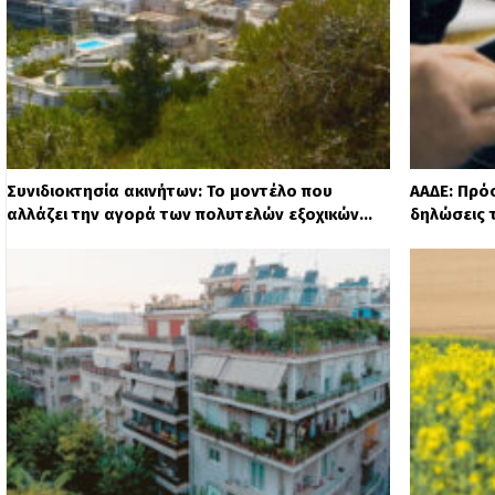
Συνιδιοκτησία ακινήτων: Το μοντέλο που
ΑΑΔΕ: Πρό
αλλάζει την αγορά των πολυτελών εξοχικών…
δηλώσεις 