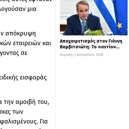
λογούσαν μια
την απόκρυψη
Αποχαιρετισμός στον Γιάννη
κών εταιρειών και
Βαρβιτσιώτη: Το «αντίο»…
γοντας σε
Κυριακή, 2 Αυγούστου, 2026
ειδικής εισφοράς
α την αμοιβή του,
ακες των
φαλισμένους. Για