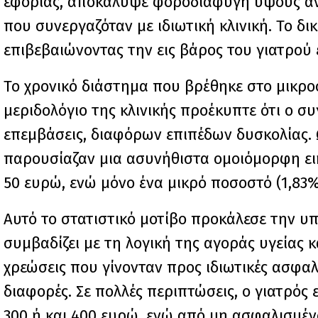
εφορίας, αποκάλυψε φοροδιαφυγή ύψους άν
που συνεργαζόταν με ιδιωτική κλινική. Το δ
επιβεβαιώνοντας την εις βάρος του γιατρού
Το χρονικό διάστημα που βρέθηκε στο μικρο
μεριδολόγιο της κλινικής προέκυπτε ότι ο σ
επεμβάσεις, διαφόρων επιπέδων δυσκολίας. Ω
παρουσίαζαν μια ασυνήθιστα ομοιόμορφη εικ
50 ευρώ, ενώ μόνο ένα μικρό ποσοστό (1,83%
Αυτό το στατιστικό μοτίβο προκάλεσε την 
συμβαδίζει με τη λογική της αγοράς υγείας κ
χρεώσεις που γίνονταν προς ιδιωτικές ασφαλισ
διαφορές. Σε πολλές περιπτώσεις, ο γιατρός
300 ή και 400 ευρώ, ενώ από μη ασφαλισμένο