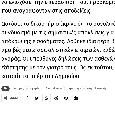
να ενισχύσει την υπερασπισή του, προσκόμ
που αναγράφονταν στις αποδείξεις.
Ωστόσο, το δικαστήριο έκρινε ότι το συνολι
συνδυασμό με τις σημαντικές αποκλίσεις γι
απόκρυψης εισοδήματος. Δόθηκε ιδιαίτερη βαρ
αμοιβές μέσω ασφαλιστικών εταιρειών, καθώ
αγοράς. Οι υπεύθυνες δηλώσεις των ασθενώ
εξάρτησης με τον γιατρό τους. Ως εκ τούτο
καταπίπτει υπέρ του Δημοσίου.
γιατρός
εφορία
Θεσσαλονίκη
πρόστιμα
φοροδιαφυγή
Share