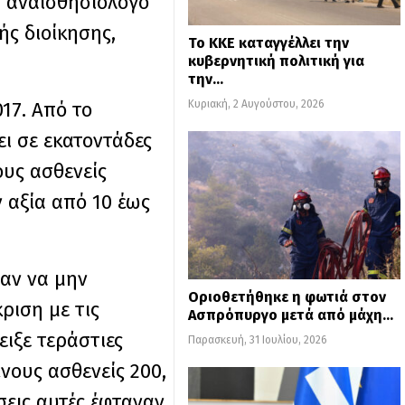
 αναισθησιολόγο
ής διοίκησης,
Το ΚΚΕ καταγγέλλει την
κυβερνητική πολιτική για
την…
Κυριακή, 2 Αυγούστου, 2026
17. Από το
ει σε εκατοντάδες
ους ασθενείς
 αξία από 10 έως
αν να μην
Οριοθετήθηκε η φωτιά στον
ριση με τις
Ασπρόπυργο μετά από μάχη…
ειξε τεράστιες
Παρασκευή, 31 Ιουλίου, 2026
νους ασθενείς 200,
σεις αυτές έφταναν