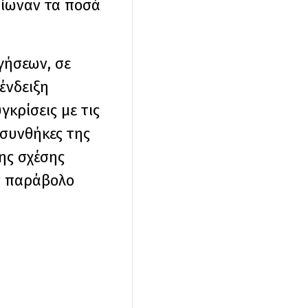
αίωναν τα ποσά
γήσεων, σε
ένδειξη
γκρίσεις με τις
 συνθήκες της
ης σχέσης
έν παράβολο