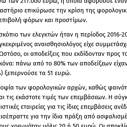
ω των 217.000 ευρώ, η οποία αφορούσε έναν
ικαστήριο επικύρωσε την κρίση της φορολογικ
 επιβολή φόρων και προστίμων.
σκόπιο των ελεγκτών ήταν η περίοδος 2016-20
υγκεκριμένος αναισθησιολόγος είχε συμμετάσχ
στόσο, οι αποδείξεις που εκδίδονταν προς τ
όνα: πάνω από το 80% των αποδείξεων είχαν
) ξεπερνούσε τα 51 ευρώ.
υποψία των φορολογικών αρχών, καθώς φαινότ
αι τις εκάστοτε τιμές των επεμβάσεων. Η σύγκ
τικές εταιρείες για τις ίδιες επεμβάσεις ανέδ
 εισέπραττε για την ίδια πράξη από ασφαλισμέ
υς χρεωνόταν μόλις 20 ή 50 ευρώ. Οι αποκλί