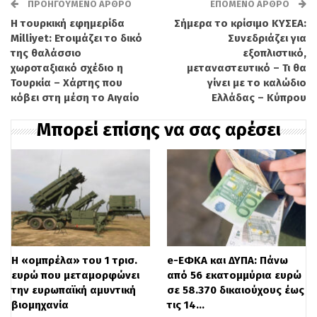
ΠΡΟΗΓΟΎΜΕΝΟ ΆΡΘΡΟ
ΕΠΌΜΕΝΟ ΆΡΘΡΟ
Η τουρκική εφημερίδα
Σήμερα το κρίσιμο ΚΥΣΕΑ:
Milliyet: Ετοιμάζει το δικό
Συνεδριάζει για
Στη δημοπρασία θα συμμετάσχουν μόνον
της θαλάσσιο
εξοπλιστικό,
χωροταξιακό σχέδιο η
μεταναστευτικό – Τι θα
Βασικοί Διαπραγματευτές (ΒΔ) με
Τουρκία – Χάρτης που
γίνει με το καλώδιο
υποβολή, μέσω της ΗΔΑΤ, αποκλειστικά
κόβει στη μέση το Αιγαίο
Ελλάδας – Κύπρου
μέχρι 5 ανταγωνιστικών προσφορών
Μπορεί επίσης να σας αρέσει
έκαστος, που θα πρέπει να υποβληθούν
έως τη 12:00 μεσημβρινή (μμ),
τοπική
ώρα, της 16ης Απριλίου 2025
και οι οποίες
ικανοποιούνται μέχρι του ύψους του
δημοπρατούμενου ποσού, στην τιμή της
Η «ομπρέλα» του 1 τρισ.
e-ΕΦΚΑ και ΔΥΠΑ: Πάνω
τελευταίας προσφοράς που γίνεται δεκτή
ευρώ που μεταμορφώνει
από 56 εκατομμύρια ευρώ
στη δημοπρασία (cut off τιμή).
την ευρωπαϊκή αμυντική
σε 58.370 δικαιούχους έως
βιομηχανία
τις 14…