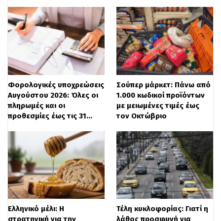
Μόνο ανταγωνιστικές προσφορές θα
γίνουν αποδεκτές στη δημοπρασία. Η εν
λόγω δημοπρασία θα ληφθεί υπόψη για
την αξιολόγηση των ΒΔ. Για τα ομόλογα
δεν θα δοθεί καμία προμήθεια.
Φορολογικές υποχρεώσεις
Σούπερ μάρκετ: Πάνω από
Αυγούστου 2026: Όλες οι
1.000 κωδικοί προϊόντων
Διαβάστε
ΕΔΩ
περισσότερες ειδήσεις
πληρωμές και οι
με μειωμένες τιμές έως
προθεσμίες έως τις 31…
τον Οκτώβριο
Ελληνικό μέλι: Η
Τέλη κυκλοφορίας: Γιατί η
στρατηγική για την
λάθος προσφυγή για