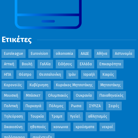
Ετικέτες
Euroleague
Eurovision
oikonomia
ΑΑΔΕ
Αθήνα
Αστυνομία
Αττική
Βουλή
Γαλλία
Ειδήσεις
Ελλάδα
Επικαιρότητα
ΗΠΑ
Θέατρο
Θεσσαλονίκη
Ιράν
Ισραήλ
Καιρός
Κορονοϊός
Κυβέρνηση
Κυριάκος Μητσοτάκης
Μητσοτάκης
Μουσική
Μπάσκετ
Ολυμπιακός
Ουκρανία
Παναθηναϊκός
Πολιτική
Πυρκαγιά
Πόλεμος
Ρωσια
ΣΥΡΙΖΑ
Σειρές
Τηλεόραση
Τουρκία
Τραμπ
Υγεία\
αθλητισμός
δικαιοσύνη
ηθοποιός
κοινωνια
κρούσματα
νεκροί
ποδόσφαιρο
συνέντευξη