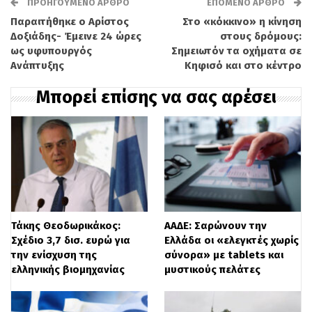
ΠΡΟΗΓΟΎΜΕΝΟ ΆΡΘΡΟ
ΕΠΌΜΕΝΟ ΆΡΘΡΟ
Φορολογούμενοι και λογιστές θα πρέπει
Παραιτήθηκε ο Αρίστος
Στο «κόκκινο» η κίνηση
Δοξιάδης- Έμεινε 24 ώρες
στους δρόμους:
να ελέγξουν ιδιαίτερα 4 σημεία:
ως υφυπουργός
Σημειωτόν τα οχήματα σε
Ανάπτυξης
Κηφισό και στο κέντρο
εάν έχουν αναγραφεί σωστά οι τόκοι
Μπορεί επίσης να σας αρέσει
καταθέσεων και δανείων καθώς
πέρυσι είχαν διαπιστωθεί αρκετά
λάθη και παραλείψεις
εάν έχουν αναρτηθεί τα επιδόματα
των συνταξιούχων
εάν έχουν γίνει σωστά οι
Τάκης Θεοδωρικάκος:
ΑΑΔΕ: Σαρώνουν την
παρακρατήσεις ελεύθερων
Σχέδιο 3,7 δισ. ευρώ για
Ελλάδα οι «ελεγκτές χωρίς
την ενίσχυση της
σύνορα» με tablets και
επαγγελματιών
ελληνικής βιομηχανίας
μυστικούς πελάτες
να δώσουν προσοχή στα τεκμήρια