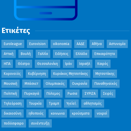
Ετικέτες
Euroleague
Eurovision
oikonomia
ΑΑΔΕ
Αθήνα
Αστυνομία
Αττική
Βουλή
Γαλλία
Ειδήσεις
Ελλάδα
Επικαιρότητα
ΗΠΑ
Θέατρο
Θεσσαλονίκη
Ιράν
Ισραήλ
Καιρός
Κορονοϊός
Κυβέρνηση
Κυριάκος Μητσοτάκης
Μητσοτάκης
Μουσική
Μπάσκετ
Ολυμπιακός
Ουκρανία
Παναθηναϊκός
Πολιτική
Πυρκαγιά
Πόλεμος
Ρωσια
ΣΥΡΙΖΑ
Σειρές
Τηλεόραση
Τουρκία
Τραμπ
Υγεία\
αθλητισμός
δικαιοσύνη
ηθοποιός
κοινωνια
κρούσματα
νεκροί
ποδόσφαιρο
συνέντευξη