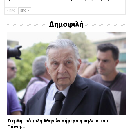
ΠΡΟ
ΕΠΌ
Για επιχειρήσεις των οποίων το
Δημοφιλή
φορολογικό έτος λήγει στις
31/12/2024:
οι δηλώσεις υποβάλλονται εμπρόθεσμα
από τις 14/3 μέχρι και τις 15/7
η καταβολή του φόρου γίνεται σε οκτώ (8)
ισόποσες μηνιαίες δόσεις, από τις οποίες η
πρώτη καταβάλλεται μέχρι και την 31/7
και οι υπόλοιπες επτά μέχρι την τελευταία
εργάσιμη ημέρα των επτά επόμενων
μηνών (Φεβρουάριος 2026).
Στη Μητρόπολη Αθηνών σήμερα η κηδεία του
Γιάννη…