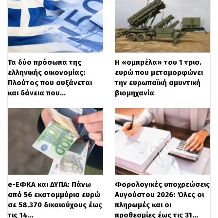
διαβίωσης
Τα δύο πρόσωπα της
Η «ομπρέλα» του 1 τρισ.
ελληνικής οικονομίας:
ευρώ που μεταμορφώνει
Πλούτος που αυξάνεται
την ευρωπαϊκή αμυντική
και δάνεια που…
βιομηχανία
Οι προθεσμίες για νομικά πρόσωπα
Οι προθεσμίες υποβολής των
φορολογικών δηλώσεων αλλά και ο
τρόπος καταβολής του φόρου
e-ΕΦΚΑ και ΔΥΠΑ: Πάνω
Φορολογικές υποχρεώσεις
από 56 εκατομμύρια ευρώ
Αυγούστου 2026: Όλες οι
εισοδήματος για τις επιχειρήσεις και τα
σε 58.370 δικαιούχους έως
πληρωμές και οι
νομικά πρόσωπα ορίζονται ως εξής :
τις 14…
προθεσμίες έως τις 31…