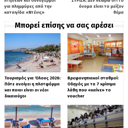
πτήσεων και συναγερμοί
ΣΥΡΙΖΑ: Δεν θεωρώ ότι το
οικονομίας καθώς και αγροτουρισμού.
για πλημμύρες από την
όνομα είναι το μείζον
καταιγίδα «Ντένις»
θέμα
– 36.500 θέσεις μέσω της κοινωφελούς
Μπορεί επίσης να σας αρέσει
εργασίας στους δήμους
– 3.000 θέσεις κατάρτισης και
απασχόλησης για άτομα με αναπηρίες
– 22.000 θέσεις σε διάφορες δράσεις
Τουρισμός για Όλους 2026:
Βρεφονηπιακοί σταθμοί:
κατάρτισης και απασχόλησης
Πότε ανοίγει η πλατφόρμα
Οδηγός με τα 7 κρίσιμα
για μακροχρόνια άνεργους
και ποιοι είναι οι νέοι
λάθη που «καίνε» το
δικαιούχοι
voucher
– 5.000 γυναίκες θα ειδικευτούν και θα
καταρτιστούν σε θέματα γυναικείας
επιχειρηματικότητας