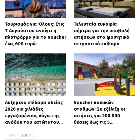
– 2.500 πρώην κρατούμενοι θα
επανέλθουν στην κοινωνία μέσω της
Τουρισμός για Όλους: Στις
Τελευταία ευκαιρία
7 Αυγούστου ανοίγει η
σήμερα για την υποβολή
εργασίας
πλατφόρμα για τα voucher
αιτήσεων στο φοιτητικό
έως 600 ευρώ
στεγαστικό επίδομα
Τα προγράμματα κατάρτισης θα
υλοποιηθούν µε το σύστημα επιταγής
κατάρτισης (training voucher) και θα
περιλαμβάνουν την ακόλουθη δέσμη
παρεμβάσεων:
Αυξημένο επίδομα αδείας
Voucher παιδικών
– Συµβουλευτική υποστήριξη.
2026 για χιλιάδες
σταθμών: Σε εξέλιξη οι
εργαζομένους λόγω της
αιτήσεις για 200.000
– Πρόγραμμα θεωρητικής κατάρτισης σε
ανόδου του κατώτατου…
θέσεις έως τις 5…
ειδικότητα του κλάδου Τεχνολογιών,
ΠΡΟ
ΕΠΌ