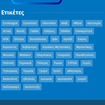
Ετικέτες
Euroleague
Eurovision
oikonomia
ΑΑΔΕ
Αθήνα
Αστυνομία
Αττική
Βουλή
Γαλλία
Ειδήσεις
Ελλάδα
Επικαιρότητα
ΗΠΑ
Θέατρο
Θεσσαλονίκη
Ιράν
Ισραήλ
Καιρός
Κορονοϊός
Κυβέρνηση
Κυριάκος Μητσοτάκης
Μητσοτάκης
Μουσική
Μπάσκετ
Ολυμπιακός
Ουκρανία
Παναθηναϊκός
Πολιτική
Πυρκαγιά
Πόλεμος
Ρωσια
ΣΥΡΙΖΑ
Σειρές
Τηλεόραση
Τουρκία
Τραμπ
Υγεία\
αθλητισμός
δικαιοσύνη
ηθοποιός
κοινωνια
κρούσματα
νεκροί
ποδόσφαιρο
συνέντευξη