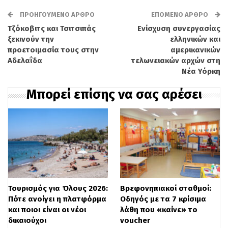
[συμπληρώστε ποσό] ευρώ, με 5ήμερο,
ΠΡΟΗΓΟΎΜΕΝΟ ΆΡΘΡΟ
ΕΠΌΜΕΝΟ ΆΡΘΡΟ
8ωρο πρόγραμμα που περιλαμβάνει
Τζόκοβιτς και Τσιτσιπάς
Ενίσχυση συνεργασίας
ξεκινούν την
ελληνικών και
βάρδιες (06:00–14:00 / 14:00–22:00).
προετοιμασία τους στην
αμερικανικών
Αδελαΐδα
τελωνειακών αρχών στη
Νέα Υόρκη
Την επιλογή του προσωπικού
αναλαμβάνει η εξειδικευμένη εταιρεία
Μπορεί επίσης να σας αρέσει
ανθρώπινου δυναμικού
STAFFPRODUCTION, ενώ οι θέσεις έχουν
ελεγχθεί από το workenter.gr.
Τα καθήκοντα των εργαζομένων
περιλαμβάνουν:
Τουρισμός για Όλους 2026:
Βρεφονηπιακοί σταθμοί:
Πότε ανοίγει η πλατφόρμα
Οδηγός με τα 7 κρίσιμα
* Picking παραγγελιών
και ποιοι είναι οι νέοι
λάθη που «καίνε» το
* Τοποθέτηση προϊόντων στα ράφια και
δικαιούχοι
voucher