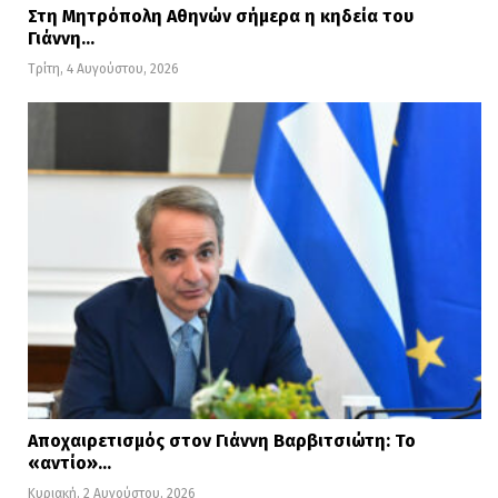
Στη Μητρόπολη Αθηνών σήμερα η κηδεία του
καθώς και εργαλεία επαγγελματικής
Γιάννη…
ανάπτυξης και συμβουλές για τη
Τρίτη, 4 Αυγούστου, 2026
συνέντευξη.
Το workenter.gr υποστηρίζει την
STAFFPRODUCTION, γνωρίζοντας
προσωπικά τα υψηλόβαθμα στελέχη της.
Αποχαιρετισμός στον Γιάννη Βαρβιτσιώτη: Το
«αντίο»…
Κυριακή, 2 Αυγούστου, 2026