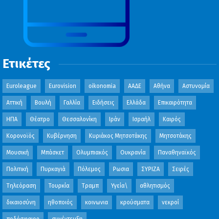
Ετικέτες
Euroleague
Eurovision
oikonomia
ΑΑΔΕ
Αθήνα
Αστυνομία
Αττική
Βουλή
Γαλλία
Ειδήσεις
Ελλάδα
Επικαιρότητα
ΗΠΑ
Θέατρο
Θεσσαλονίκη
Ιράν
Ισραήλ
Καιρός
Κορονοϊός
Κυβέρνηση
Κυριάκος Μητσοτάκης
Μητσοτάκης
Μουσική
Μπάσκετ
Ολυμπιακός
Ουκρανία
Παναθηναϊκός
Πολιτική
Πυρκαγιά
Πόλεμος
Ρωσια
ΣΥΡΙΖΑ
Σειρές
Τηλεόραση
Τουρκία
Τραμπ
Υγεία\
αθλητισμός
δικαιοσύνη
ηθοποιός
κοινωνια
κρούσματα
νεκροί
ποδόσφαιρο
συνέντευξη