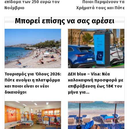
λαϊκός αθλητισμός ή ευρωστία και
επίδομα των 250 ευρώ τον
Ποιοι Περιμένουν τα
Νοέμβριο
Χρήματά τους και Πότε
υγεία ή θεραπευτική άσκηση ή
Μπορεί επίσης να σας αρέσει
προπονητική αποκατάσταση σε
μυοσκελετικές κακώσεις και παθήσεις)
–
4 θέσεις
ΠΕ Φυσικής Αγωγής (μουσικοκινητική
αγωγή – ορχηστρική ή ρυθμική
γυμναστική) –
1 θέση
Τουρισμός για Όλους 2026:
ΔΕΗ blue – Visa: Νέα
ΠΕ Φυσικής Αγωγής (υπαίθριες
Πότε ανοίγει η πλατφόρμα
καλοκαιρινή προσφορά με
και ποιοι είναι οι νέοι
επιβράβευση έως 18€ τον
αθλητικές δραστηριότητες ή
δικαιούχοι
μήνα για…
αθλητικός τουρισμός και αναψυχή ή
δραστηριότητες κινητικής αναψυχής)
–
2 θέσεις