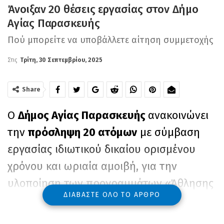
Άνοιξαν 20 θέσεις εργασίας στον Δήμο
Αγίας Παρασκευής
Πού μπορείτε να υποβάλλετε αίτηση συμμετοχής
Στις
Τρίτη, 30 Σεπτεμβρίου, 2025
Share
Ο
Δήμος Αγίας Παρασκευής
ανακοινώνει
την
πρόσληψη 20 ατόμων
με σύμβαση
εργασίας ιδιωτικού δικαίου ορισμένου
χρόνου και ωριαία αμοιβή, για την
υλοποίηση των προγραμμάτων «Άθλησης
ΔΙΑΒΆΣΤΕ ΌΛΟ ΤΟ ΆΡΘΡΟ
για Όλους» για την περίοδο 2025-2026. Οι
θέσεις απευθύνονται σε απόφοιτους