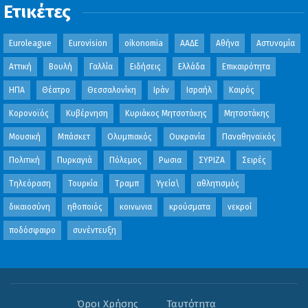
Ετικέτες
Euroleague
Eurovision
oikonomia
ΑΑΔΕ
Αθήνα
Αστυνομία
Αττική
Βουλή
Γαλλία
Ειδήσεις
Ελλάδα
Επικαιρότητα
ΗΠΑ
Θέατρο
Θεσσαλονίκη
Ιράν
Ισραήλ
Καιρός
Κορονοϊός
Κυβέρνηση
Κυριάκος Μητσοτάκης
Μητσοτάκης
Μουσική
Μπάσκετ
Ολυμπιακός
Ουκρανία
Παναθηναϊκός
Πολιτική
Πυρκαγιά
Πόλεμος
Ρωσια
ΣΥΡΙΖΑ
Σειρές
Τηλεόραση
Τουρκία
Τραμπ
Υγεία\
αθλητισμός
δικαιοσύνη
ηθοποιός
κοινωνια
κρούσματα
νεκροί
ποδόσφαιρο
συνέντευξη
Όροι Χρήσης
Ταυτότητα