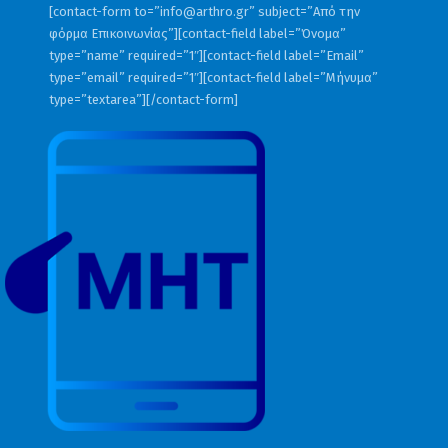
[contact-form to=”
info@arthro.gr
” subject=”Από την
φόρμα Επικοινωνίας”][contact-field label=”Όνομα”
type=”name” required=”1″][contact-field label=”Email”
type=”email” required=”1″][contact-field label=”Μήνυμα”
type=”textarea”][/contact-form]