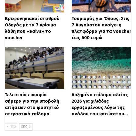
ΠΕ Φυσικής Αγωγής (προσαρμοσμένη
φυσική αγωγή ή ειδική φυσική αγωγή
Βρεφονηπιακοί σταθμοί:
Τουρισμός για Όλους: Στις
–
1 θέση
Οδηγός με τα 7 κρίσιμα
7 Αυγούστου ανοίγει η
ΠΕ Φυσικής Αγωγής (αντισφαίριση) –
λάθη που «καίνε» το
πλατφόρμα για τα voucher
voucher
έως 600 ευρώ
3 θέσεις
ΠΕ Φυσικής Αγωγής (ενόργανη
γυμναστική) –
1 θέση
ΠΕ Φυσικής Αγωγής (κλασικός
αθλητισμός) –
1 θέση
Τελευταία ευκαιρία
Αυξημένο επίδομα αδείας
Πού θα στείλετε αίτηση
σήμερα για την υποβολή
2026 για χιλιάδες
αιτήσεων στο φοιτητικό
εργαζομένους λόγω της
Οι ενδιαφερόμενοι μπορούν να
στεγαστικό επίδομα
ανόδου του κατώτατου…
καταθέτουν την αίτηση και τα
ΠΡΟ
ΕΠΌ
συνυποβαλλόμενα δικαιολογητικά είτε