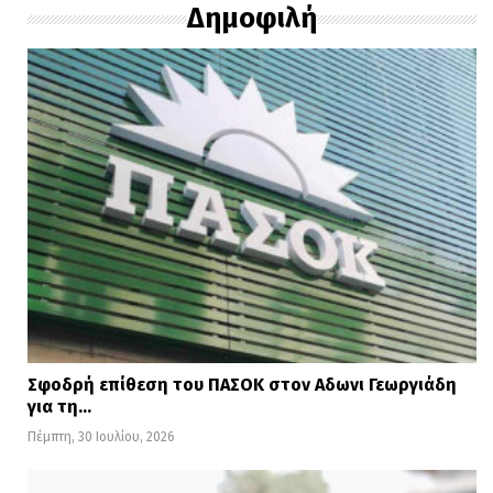
Δημοφιλή
ηλεκτρονικά στη
διεύθυνση
dimos@agiaparaskevi.gr
, είτε
αυτοπροσώπως στο Πρωτόκολλο ή
ταχυδρομικά με συστημένη επιστολή στη
διεύθυνση:
Δημαρχείο Αγίας Παρασκευής
Μεσογείων 415-417, Αγία Παρασκευή,
Τ.Κ. 15343
, με την ένδειξη «Τμήμα
Ανθρωπίνου Δυναμικού –
Μισθοδοσίας.
Σφοδρή επίθεση του ΠΑΣΟΚ στον Αδωνι Γεωργιάδη
για τη…
Η προθεσμία υποβολής αιτήσεων θα
Πέμπτη, 30 Ιουλίου, 2026
ανακοινωθεί σύντομα.