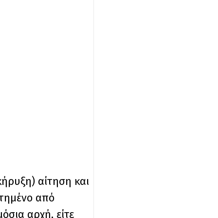
ήρυξη) αίτηση και
οτημένο από
σια αρχή, είτε