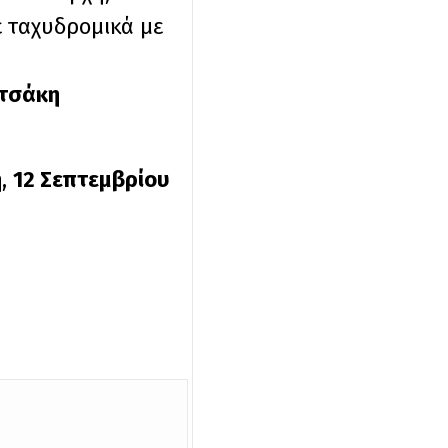
τε ταχυδρομικά με
ατσάκη
ή
,
12 Σεπτεμβρίου