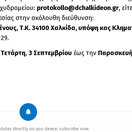
αχυδρομείου:
protokollo@dchalkideon.gr
, εί
εσίας στην ακόλουθη διεύθυνση:
νους, Τ.Κ. 34100 Χαλκίδα, υπόψη κας Κλημ
129.
ν
Τετάρτη
,
3 Σεπτεμβρίου
έως την
Παρασκευ
dates directly on you device, subscribe now.