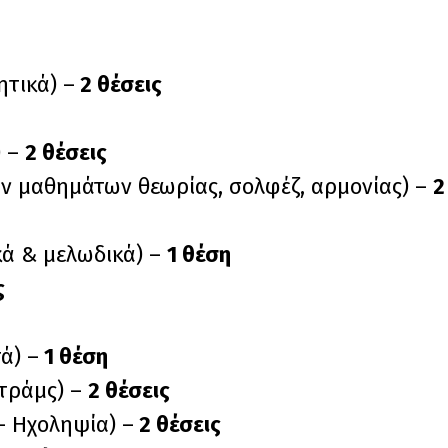
τικά) –
2 θέσεις
) –
2 θέσεις
 μαθημάτων θεωρίας, σολφέζ, αρμονίας) –
2
κά & μελωδικά) –
1 θέση
ς
ά) –
1 θέση
τράμς) –
2 θέσεις
– Ηχοληψία) –
2 θέσεις