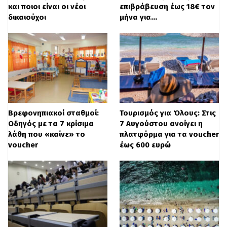
και ποιοι είναι οι νέοι
επιβράβευση έως 18€ τον
ακρίβεια το ωράριο κάθε εργαζόμενου.
δικαιούχοι
μήνα για…
Πέρα από την υπερωριακή απασχόληση,
τα πρόστιμα που επιβλήθηκαν τον Μάιο
Βρεφονηπιακοί σταθμοί:
Τουρισμός για Όλους: Στις
δείχνουν ότι η μάχη κατά της
Οδηγός με τα 7 κρίσιμα
7 Αυγούστου ανοίγει η
παραβατικότητας είναι ακόμη σε εξέλιξη.
λάθη που «καίνε» το
πλατφόρμα για τα voucher
voucher
έως 600 ευρώ
Το 40% των προστίμων αφορούσε
αδήλωτη εργασία, ενώ η μη χρήση ή η
λανθασμένη χρήση της ψηφιακής κάρτας
οδήγησε σε συνολικά πρόστιμα άνω των
540.000 ευρώ. Παράλληλα, καταγράφηκαν