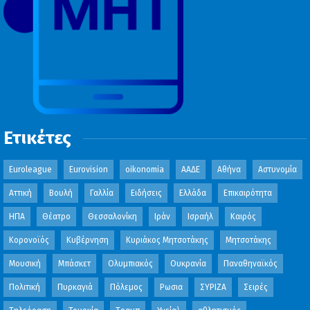
Ετικέτες
Euroleague
Eurovision
oikonomia
ΑΑΔΕ
Αθήνα
Αστυνομία
Αττική
Βουλή
Γαλλία
Ειδήσεις
Ελλάδα
Επικαιρότητα
ΗΠΑ
Θέατρο
Θεσσαλονίκη
Ιράν
Ισραήλ
Καιρός
Κορονοϊός
Κυβέρνηση
Κυριάκος Μητσοτάκης
Μητσοτάκης
Μουσική
Μπάσκετ
Ολυμπιακός
Ουκρανία
Παναθηναϊκός
Πολιτική
Πυρκαγιά
Πόλεμος
Ρωσια
ΣΥΡΙΖΑ
Σειρές