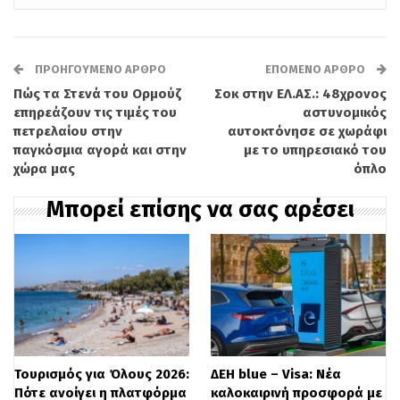
προβλέπεται από τον νόμο.
Τα στοιχεία είναι ενδεικτικά της έκτασης
ΠΡΟΗΓΟΎΜΕΝΟ ΆΡΘΡΟ
ΕΠΌΜΕΝΟ ΆΡΘΡΟ
του φαινομένου: μόνο τον Μάρτιο,
οι
Πώς τα Στενά του Ορμούζ
Σοκ στην ΕΛ.ΑΣ.: 48χρονος
επηρεάζουν τις τιμές του
αστυνομικός
δηλωμένες υπερωρίες στον τουριστικό
πετρελαίου στην
αυτοκτόνησε σε χωράφι
κλάδο αυξήθηκαν κατά 637% σε σχέση
παγκόσμια αγορά και στην
με το υπηρεσιακό του
χώρα μας
όπλο
με πέρυσι (από 1.281 σε 9.452),
ενώ στην
Μπορεί επίσης να σας αρέσει
εστίαση σημειώθηκε άνοδος 55%, με τις
υπερωρίες να ξεπερνούν τις 38.000
. Η
αύξηση αυτή δεν αποδίδεται
μόνο στην
πραγματική αύξηση της εργασίας, αλλά
και
στην εντατικοποίηση των ελέγχω
ν και
στη λειτουργία της ψηφιακής κάρτας
Τουρισμός για Όλους 2026:
ΔΕΗ blue – Visa: Νέα
που καταγράφει πλέον με μεγαλύτερη
Πότε ανοίγει η πλατφόρμα
καλοκαιρινή προσφορά με