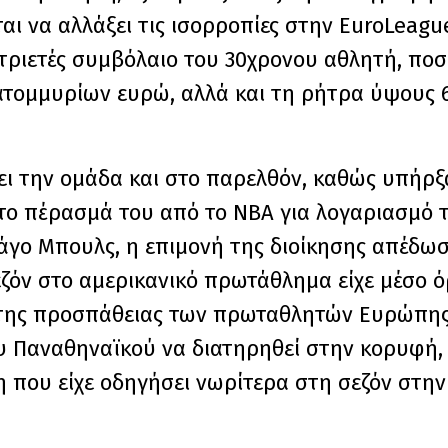
ι να αλλάξει τις ισορροπίες στην EuroLeague
 τριετές συμβόλαιο του 30χρονου αθλητή, πο
κατομμυρίων ευρώ, αλλά και τη ρήτρα ύψους
ει την ομάδα και στο παρελθόν, καθώς υπήρ
ι το πέρασμά του από το NBA για λογαριασμό
Σικάγο Μπουλς, η επιμονή της διοίκησης απέδω
εζόν στο αμερικανικό πρωτάθλημα είχε μέσο ό
 της προσπάθειας των πρωταθλητών Ευρώπης. 
υ Παναθηναϊκού να διατηρηθεί στην κορυφή
η που είχε οδηγήσει νωρίτερα στη σεζόν στη