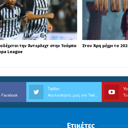
οδέχεται την Άντερλεχτ στην Τούμπα
Στον Άρη μέχρι το 20
ropa League
Twitter
Yo
 Facebook
Ακολουθήστε μας στο Twitter
Το
Ετικέτες