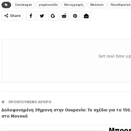
Euroleague
γιαμπουσέλε
Μεταγραφές
Μπάσκετ
Παναθηναϊκό
Share
Get real time up
ΠΡΟΗΓΟΎΜΕΝΟ ΆΡΘΡΟ
Δολοφονημένη 39χρονη στην Ουκρανία: Το σχέδιο για τα 150
στο Μονακό
Μπορε