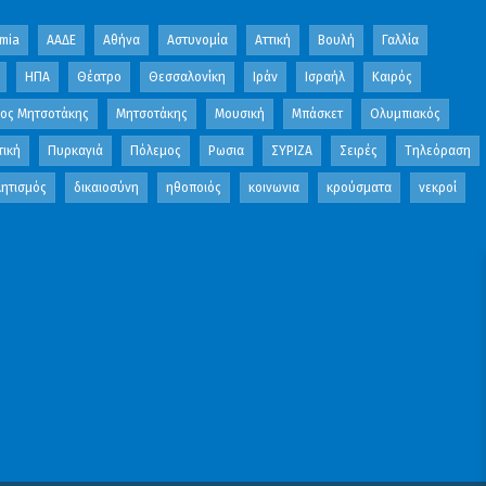
mia
ΑΑΔΕ
Αθήνα
Αστυνομία
Αττική
Βουλή
Γαλλία
ΗΠΑ
Θέατρο
Θεσσαλονίκη
Ιράν
Ισραήλ
Καιρός
κος Μητσοτάκης
Μητσοτάκης
Μουσική
Μπάσκετ
Ολυμπιακός
τική
Πυρκαγιά
Πόλεμος
Ρωσια
ΣΥΡΙΖΑ
Σειρές
Τηλεόραση
ητισμός
δικαιοσύνη
ηθοποιός
κοινωνια
κρούσματα
νεκροί