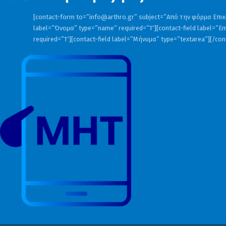
[contact-form to=”
info@arthro.gr
” subject=”Από την φόρμα Επικο
label=”Όνομα” type=”name” required=”1″][contact-field label=”Em
required=”1″][contact-field label=”Μήνυμα” type=”textarea”][/co