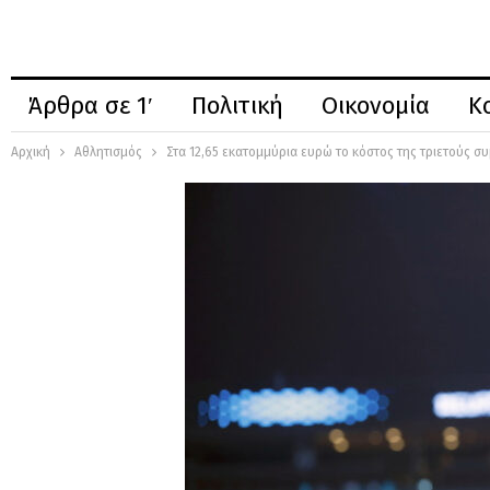
Άρθρα σε 1′
Πολιτική
Οικονομία
Κ
Αρχική
Αθλητισμός
Στα 12,65 εκατομμύρια ευρώ το κόστος της τριετούς 