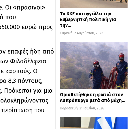
. Οι «πράσινοι»
Το ΚΚΕ καταγγέλλει την
σό που
κυβερνητική πολιτική για
την…
 650.000 ευρώ προς
Κυριακή, 2 Αυγούστου, 2026
ξαν επαφές ήδη από
 των Φιλαδέλφεια
σε καρπούς. Ο
ρο 8,3 πόντους,
Πρόκειται για μια
Οριοθετήθηκε η φωτιά στον
, ολοκληρώνοντας
Ασπρόπυργο μετά από μάχη…
ν περίπτωση του
Παρασκευή, 31 Ιουλίου, 2026