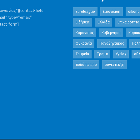
ινωνίας”][contact-field
Euroleague
Eurovision
oikono
ail” type=”email”
Ειδήσεις
Ελλάδα
Επικαιρότητα
ntact-form]
Κορονοϊός
Κυβέρνηση
Κυριά
Ουκρανία
Παναθηναϊκός
Πολι
Τουρκία
Τραμπ
Υγεία\
αθλ
ποδόσφαιρο
συνέντευξη