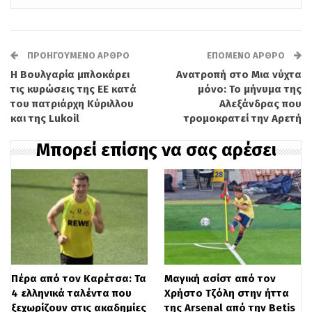
Στόρσκοβ (επικεφαλής απόδοσης) και
Νίκλας Πέντερσεν (αναλυτής). Επιπλέον,
ΠΡΟΗΓΟΎΜΕΝΟ ΆΡΘΡΟ
ΕΠΌΜΕΝΟ ΆΡΘΡΟ
στο επιτελείο εντάσσεται ο Βασίλης
Η Βουλγαρία μπλοκάρει
Ανατροπή στο Μια νύχτα
Δρούζας ως επικεφαλής απόδοσης του
τις κυρώσεις της ΕΕ κατά
μόνο: Το μήνυμα της
του πατριάρχη Κύριλλου
Αλεξάνδρας που
PAO LAB και προπονητής αποκατάστασης,
και της Lukoil
τρομοκρατεί την Αρετή
ενώ τη θέση του δεύτερου προπονητή
Μπορεί επίσης να σας αρέσει
τερματοφυλάκων αναλαμβάνει ο Γιώργος
Μουντάκης.
Ο Γιάκομπ Νίστρουπ έχει ήδη πιάσει
δουλειά στις εγκαταστάσεις της ομάδας,
ενώ η επίσημη παρουσίασή του από τη
Πέρα από τον Καρέτσα: Τα
Μαγική ασίστ από τον
διοίκηση της ΠΑΕ Παναθηναϊκός είναι
4 ελληνικά ταλέντα που
Χρήστο Τζόλη στην ήττα
ξεχωρίζουν στις ακαδημίες
της Arsenal από την Betis