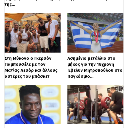
προγραμματισμένη για την Κυριακή, στις
της…
16:00, στο Κορωπί.
Στη Μύκονο ο Γκερσόν
Ασημένιο μετάλλιο στο
Γιαμπουσέλε με τον
μήκος για την 18χρονη
Ματίας Λεσόρ και άλλους
Έβελυν Μητροπούλου στο
αστέρες του μπάσκετ
Παγκόσμιο…