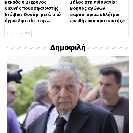
Νεκρός ο 27χρονος
Σάλος στη Λιθουανία:
διεθνής ποδοσφαιριστής
Βοηθός αγώνων
Ντέιβιντ Οουόρι μετά από
σαμποτάρισε αθλήτρια
άγρια ληστεία στην…
επειδή είναι «ρατσιστής»
ΠΡΟ
ΕΠΌ
Δημοφιλή