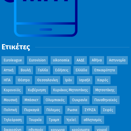
Ετικέτες
Euroleague
Eurovision
oikonomia
ΑΑΔΕ
Αθήνα
Αστυνομία
Αττική
Βουλή
Γαλλία
Ειδήσεις
Ελλάδα
Επικαιρότητα
ΗΠΑ
Θέατρο
Θεσσαλονίκη
Ιράν
Ισραήλ
Καιρός
Κορονοϊός
Κυβέρνηση
Κυριάκος Μητσοτάκης
Μητσοτάκης
Μουσική
Μπάσκετ
Ολυμπιακός
Ουκρανία
Παναθηναϊκός
Πολιτική
Πυρκαγιά
Πόλεμος
Ρωσια
ΣΥΡΙΖΑ
Σειρές
Τηλεόραση
Τουρκία
Τραμπ
Υγεία\
αθλητισμός
δικαιοσύνη
ηθοποιός
κοινωνια
κρούσματα
νεκροί