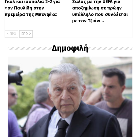
Γκολ και ισοπαλία 2-2 για
Σάλος με την UEFA για
τον Παυλίδη στην
αποζημίωση σε πρώην
πρεμιέρα της Μπενφίκα
υπάλληλο που συνδέεται
με τον Τζιάνι…
ΠΡΟ
ΕΠΌ
Δημοφιλή