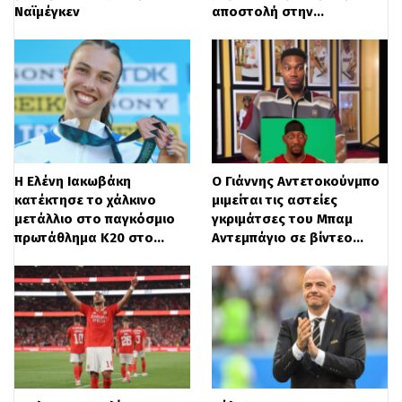
Ναϊμέγκεν
αποστολή στην…
βρείτε στο:
https://x.com/yagosabuncuoglu/status/20
Η Ελένη Ιακωβάκη
Ο Γιάννης Αντετοκούνμπο
κατέκτησε το χάλκινο
μιμείται τις αστείες
μετάλλιο στο παγκόσμιο
γκριμάτσες του Μπαμ
πρωτάθλημα Κ20 στο…
Αντεμπάγιο σε βίντεο…