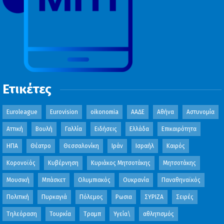
Ετικέτες
Euroleague
Eurovision
oikonomia
ΑΑΔΕ
Αθήνα
Αστυνομία
Αττική
Βουλή
Γαλλία
Ειδήσεις
Ελλάδα
Επικαιρότητα
ΗΠΑ
Θέατρο
Θεσσαλονίκη
Ιράν
Ισραήλ
Καιρός
Κορονοϊός
Κυβέρνηση
Κυριάκος Μητσοτάκης
Μητσοτάκης
Μουσική
Μπάσκετ
Ολυμπιακός
Ουκρανία
Παναθηναϊκός
Πολιτική
Πυρκαγιά
Πόλεμος
Ρωσια
ΣΥΡΙΖΑ
Σειρές
Τηλεόραση
Τουρκία
Τραμπ
Υγεία\
αθλητισμός