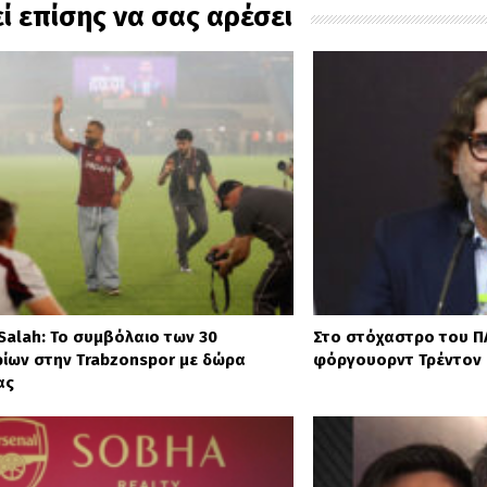
ί επίσης να σας αρέσει
alah: Το συμβόλαιο των 30
Στο στόχαστρο του Π
ίων στην Trabzonspor με δώρα
φόργουορντ Τρέντον
ας