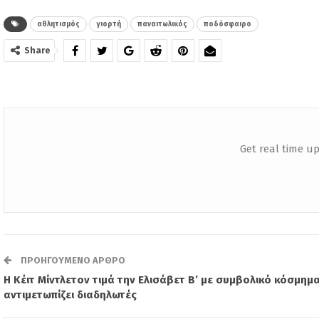
αθλητισμός
γιορτή
παναιτωλικός
ποδόσφαιρο
Share
Get real time up
ΠΡΟΗΓΟΎΜΕΝΟ ΆΡΘΡΟ
Η Κέιτ Μίντλετον τιμά την Ελισάβετ Β’ με συμβολικό κόσμημα
αντιμετωπίζει διαδηλωτές