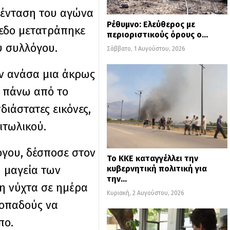
 ένταση του αγώνα
Ρέθυμνο: Ελεύθερος με
πεδο μετατράπηκε
περιοριστικούς όρους ο…
υ συλλόγου.
Σάββατο, 1 Αυγούστου, 2026
ην ανάσα μια άκρως
ό πάνω από το
ιάστατες εικόνες,
ιτωλικού.
όγου, δέσποσε στον
Το ΚΚΕ καταγγέλλει την
 μαγεία των
κυβερνητική πολιτική για
την…
η νύχτα σε ημέρα
Κυριακή, 2 Αυγούστου, 2026
 οπαδούς να
πο.