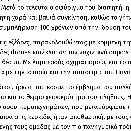
Μετά το τελευταίο σφύριγμα του διαιτητή, η
τη χαρά και βαθιά συγκίνηση, καθώς το γή
τη συμπλήρωση 100 χρόνων από την ίδρυση το
στις εξέδρες, παρακολουθώντας με κομμένη τ
δες drones κατέκλυσαν τον νυχτερινό ουραν
 θέαμα. Με λαμπερούς σχηματισμούς και τρισδ
με την ιστορία και την ταυτότητα του Πανα
θικού ήρωα που κοσμεί το έμβλημα του συλλ
ό και το θερμό χειροκρότημα του πλήθους. Η
 σόου πυροτεχνημάτων, που μεταμόρφωσε τ
ιρα στις κερκίδες ήταν αποθεωτική, με τους
ένης τους ομάδας με τον πιο πανηγυρικό τρό