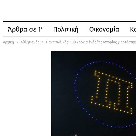
Άρθρα σε 1′
Πολιτική
Οικονομία
Κ
Αρχική
Αθλητισμός
Παναιτωλικός: 100 χρόνια ένδοξης ιστορίας γιορτάστ