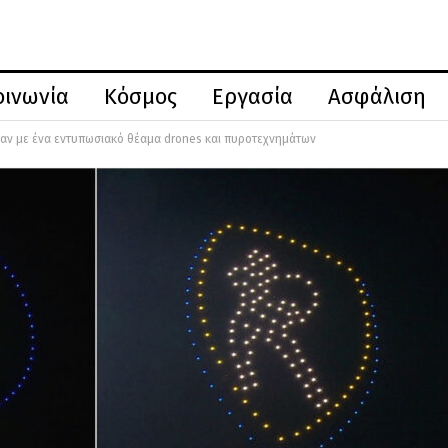
οινωνία
Κόσμος
Εργασία
Ασφάλιση
ηκαν με ένα εντυπωσιακό θέαμα drones και πυροτεχνημάτων