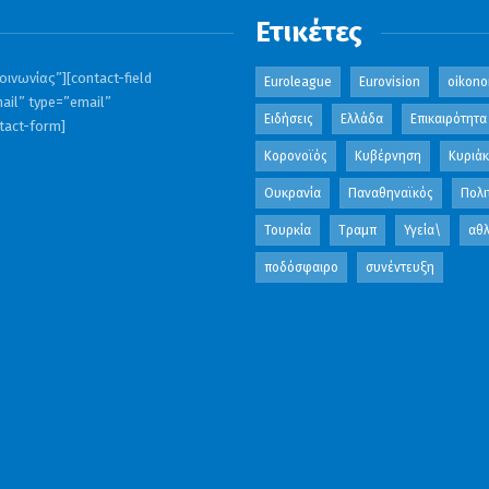
Ετικέτες
ινωνίας”][contact-field
Euroleague
Eurovision
oikono
ail” type=”email”
Ειδήσεις
Ελλάδα
Επικαιρότητα
ntact-form]
Κορονοϊός
Κυβέρνηση
Κυριά
Ουκρανία
Παναθηναϊκός
Πολι
Τουρκία
Τραμπ
Υγεία\
αθλ
ποδόσφαιρο
συνέντευξη