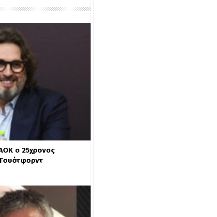
ΑΟΚ ο 25χρονος
 Γουότφορντ