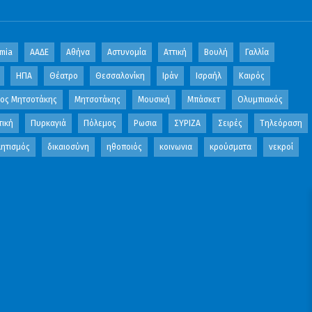
mia
ΑΑΔΕ
Αθήνα
Αστυνομία
Αττική
Βουλή
Γαλλία
ΗΠΑ
Θέατρο
Θεσσαλονίκη
Ιράν
Ισραήλ
Καιρός
κος Μητσοτάκης
Μητσοτάκης
Μουσική
Μπάσκετ
Ολυμπιακός
τική
Πυρκαγιά
Πόλεμος
Ρωσια
ΣΥΡΙΖΑ
Σειρές
Τηλεόραση
ητισμός
δικαιοσύνη
ηθοποιός
κοινωνια
κρούσματα
νεκροί