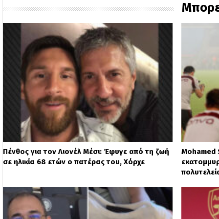
Μπορε
Πένθος για τον Λιονέλ Μέσι: Έφυγε από τη ζωή
Mohamed S
σε ηλικία 68 ετών ο πατέρας του, Χόρχε
εκατομμυρ
πολυτελεί