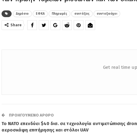
Δημόσιο
ΕΦΚΑ
Πληρωμές
συντάξεις
συνταξιούχοι
Share
Get real time up
ΠΡΟΗΓΟΎΜΕΝΟ ΆΡΘΡΟ
Το ΝΑΤΟ επενδύει $40 δισ. σε τεχνολογία αντιμετώπισης dro
αεροσκάφη επιτήρησης και στόλοι UAV