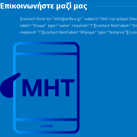
Επικοινωνήστε μαζί μας
[contact-form to=”
info@arthro.gr
” subject=”Από την φόρμα Επικο
label=”Όνομα” type=”name” required=”1″][contact-field label=”Em
required=”1″][contact-field label=”Μήνυμα” type=”textarea”][/co