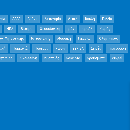
mia
ΑΑΔΕ
Αθήνα
Αστυνομία
Αττική
Βουλή
Γαλλία
ΗΠΑ
Θέατρο
Θεσσαλονίκη
Ιράν
Ισραήλ
Καιρός
κος Μητσοτάκης
Μητσοτάκης
Μουσική
Μπάσκετ
Ολυμπιακός
τική
Πυρκαγιά
Πόλεμος
Ρωσια
ΣΥΡΙΖΑ
Σειρές
Τηλεόραση
ητισμός
δικαιοσύνη
ηθοποιός
κοινωνια
κρούσματα
νεκροί