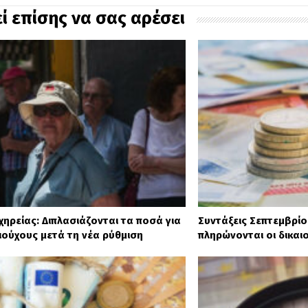
ί επίσης να σας αρέσει
χηρείας: Διπλασιάζονται τα ποσά για
Συντάξεις Σεπτεμβρίο
ιούχους μετά τη νέα ρύθμιση
πληρώνονται οι δικαι