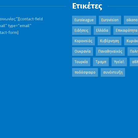
Ετικέτες
ινωνίας”][contact-field
Euroleague
Eurovision
oikono
ail” type=”email”
Ειδήσεις
Ελλάδα
Επικαιρότητα
ntact-form]
Κορονοϊός
Κυβέρνηση
Κυριά
Ουκρανία
Παναθηναϊκός
Πολι
Τουρκία
Τραμπ
Υγεία\
αθλ
ποδόσφαιρο
συνέντευξη