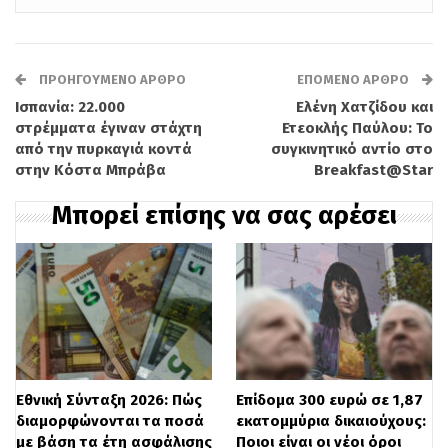
νοικοκυριών και παρέχει στις επιχειρήσεις
πρόσθετα κίνητρα, λειτουργώντας
ΠΡΟΗΓΟΎΜΕΝΟ ΆΡΘΡΟ
ΕΠΌΜΕΝΟ ΆΡΘΡΟ
συμπληρωματικά προς τον e-ΕΦΚΑ.
Ισπανία: 22.000
Ελένη Χατζίδου και
στρέμματα έγιναν στάχτη
Ετεοκλής Παύλου: Το
Οι βασικοί πυλώνες του σχεδίου
από την πυρκαγιά κοντά
συγκινητικό αντίο στο
στην Κόστα Μπράβα
Breakfast@Star
περιλαμβάνουν:
Μπορεί επίσης να σας αρέσει
* **Ανοιχτά Ταμεία:** Καταργείται το όριο
των 100 μελών, διευκολύνοντας τη
συμμετοχή μικρών επιχειρήσεων και
ελεύθερων επαγγελματιών. Η εποπτεία
τους θα ασκείται από την Τράπεζα της
Ελλάδος.
Εθνική Σύνταξη 2026: Πώς
Επίδομα 300 ευρώ σε 1,87
διαμορφώνονται τα ποσά
εκατομμύρια δικαιούχους:
* **Φορολογικά κίνητρα:**
με βάση τα έτη ασφάλισης
Ποιοι είναι οι νέοι όροι