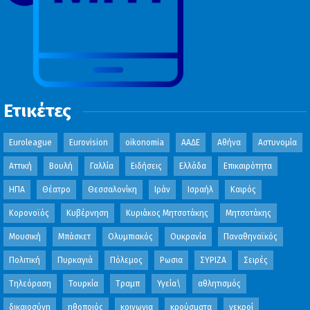
Ετικέτες
Euroleague
Eurovision
oikonomia
ΑΑΔΕ
Αθήνα
Αστυνομία
Αττική
Βουλή
Γαλλία
Ειδήσεις
Ελλάδα
Επικαιρότητα
ΗΠΑ
Θέατρο
Θεσσαλονίκη
Ιράν
Ισραήλ
Καιρός
Κορονοϊός
Κυβέρνηση
Κυριάκος Μητσοτάκης
Μητσοτάκης
Μουσική
Μπάσκετ
Ολυμπιακός
Ουκρανία
Παναθηναϊκός
Πολιτική
Πυρκαγιά
Πόλεμος
Ρωσια
ΣΥΡΙΖΑ
Σειρές
Τηλεόραση
Τουρκία
Τραμπ
Υγεία\
αθλητισμός
δικαιοσύνη
ηθοποιός
κοινωνια
κρούσματα
νεκροί