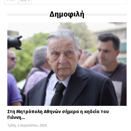
ενώ στον δεύτερο, που αναμένεται το
ΠΡΟ
ΕΠΌ
επόμενο διάστημα, η συμμετοχή φτάνει
Δημοφιλή
στις 6.500».
Στη Μητρόπολη Αθηνών σήμερα η κηδεία του
Γιάννη…
Τρίτη, 4 Αυγούστου, 2026