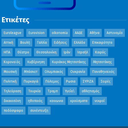
Ετικέτες
Euroleague
Eurovision
oikonomia
ΑΑΔΕ
Αθήνα
Αστυνομία
Αττική
Βουλή
Γαλλία
Ειδήσεις
Ελλάδα
Επικαιρότητα
ΗΠΑ
Θέατρο
Θεσσαλονίκη
Ιράν
Ισραήλ
Καιρός
Κορονοϊός
Κυβέρνηση
Κυριάκος Μητσοτάκης
Μητσοτάκης
Μουσική
Μπάσκετ
Ολυμπιακός
Ουκρανία
Παναθηναϊκός
Πολιτική
Πυρκαγιά
Πόλεμος
Ρωσια
ΣΥΡΙΖΑ
Σειρές
Τηλεόραση
Τουρκία
Τραμπ
Υγεία\
αθλητισμός
δικαιοσύνη
ηθοποιός
κοινωνια
κρούσματα
νεκροί
ποδόσφαιρο
συνέντευξη