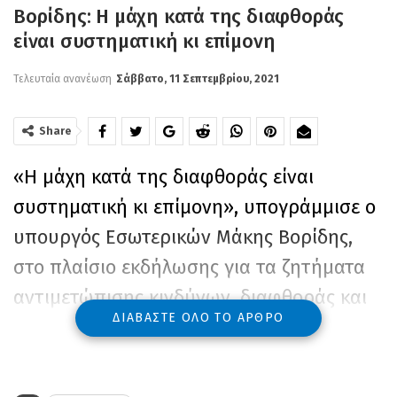
Βορίδης: Η μάχη κατά της διαφθοράς
είναι συστηματική κι επίμονη
Τελευταία ανανέωση
Σάββατο, 11 Σεπτεμβρίου, 2021
Share
«Η μάχη κατά της διαφθοράς είναι
συστηματική κι επίμονη», υπογράμμισε ο
υπουργός Εσωτερικών Μάκης Βορίδης,
στο πλαίσιο εκδήλωσης για τα ζητήματα
αντιμετώπισης κινδύνων, διαφθοράς και
ΔΙΑΒΆΣΤΕ ΌΛΟ ΤΟ ΆΡΘΡΟ
παραβατικότητας στον τομέα της
ιθαγένειας στην 85η Διεθνή Έκθεση
Θεσσαλονίκης.