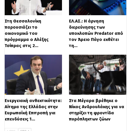
ιδιότητας του Έλληνα πολίτη, μια
ξεκάθαρη διαδικασία”.
Στη Θεσσαλονίκη
ΕΛ.ΑΣ.: Η άρνηση
παρουσιάζει το
διερεύνησης των
Για τις αλλαγές που έγιναν στις
οικονομικό του
υποκλοπών Predator από
πρόγραμμα ο Αλέξης
τον Άρειο Πάγο εκθέτει
διαδικασίες πολιτογράφησης ανέφερε:
Τσίπρας στις 2…
τη…
«είδαμε ότι υπήρχε θέμα στη συνέντευξη,
καθώς κάποιοι περνούσαν όλοι και
κάποιοι κόβονταν όλοι. Όμως από εκεί
που υπήρχαν καταγγελίες, ξαφνικά έπεσαν
στο μηδέν Στον πρώτο πανελλήνιο
Ενεργειακή ανθεκτικότητα:
Στα Μέγαρα βρέθηκε ο
διαγωνισμό για τις εξετάσεις απόκτησης
Αίτημα της Ελλάδας στην
Νίκος Ανδρουλάκης για να
του πιστοποιητικού γνώσεων για
Ευρωπαϊκή Επιτροπή για
στηρίξει τη φροντίδα
επενδύσεις 1…
πυρόπληκτων ζώων
πολιτογράφηση πήραν μέρος 2.500 άτομα