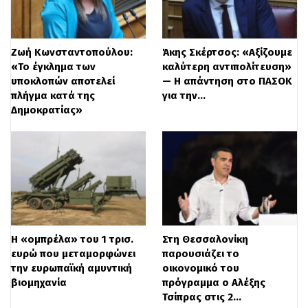
που επλήγησαν από τις επιπτώσεις της
πανδημίας. Έχουν ήδη καταβληθεί 47,9 εκ.
Ζωή Κωνσταντοπούλου:
Άκης Σκέρτσος: «Αξίζουμε
ευρώ, που αντιστοιχεί στην επιδότηση
«Το έγκλημα των
καλύτερη αντιπολίτευση»
υποκλοπών αποτελεί
— Η απάντηση στο ΠΑΣΟΚ
110.037 δανείων, σε 69.443 δικαιούχους.
πλήγμα κατά της
για την…
Δημοκρατίας»
Από τη «Γέφυρα 2″ αναμένεται να
ωφεληθούν 100.000 περιπτώσεις δανείων.
Ζήτησε από τα χρηματοπιστωτικά
ιδρύματα να προχωρήσουν σε διμερείς
ρυθμίσεις για τα μη εξυπηρετούμενα
Η «ομπρέλα» του 1 τρισ.
Στη Θεσσαλονίκη
δάνεια, με αποτέλεσμα έως τον Δεκέμβριο
ευρώ που μεταμορφώνει
παρουσιάζει το
την ευρωπαϊκή αμυντική
οικονομικό του
του 2020 να ρυθμιστούν περίπου 397.000
βιομηχανία
πρόγραμμα ο Αλέξης
Τσίπρας στις 2…
μη εξυπηρετούμενα στεγαστικά,