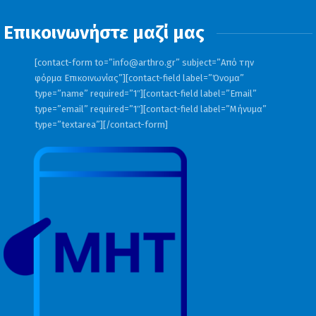
του ιδιωτικού χρέους».
Επικοινωνήστε μαζί μας
Παραδείγματα οφειλετών -σύγκριση
παλιού και νέου νόμου
[contact-form to=”
info@arthro.gr
” subject=”Από την
φόρμα Επικοινωνίας”][contact-field label=”Όνομα”
type=”name” required=”1″][contact-field label=”Email”
Τα κυβερνητικά στελέχη που
type=”email” required=”1″][contact-field label=”Μήνυμα”
αναφέρθηκαν εκτενώς στον νέο νόμο της
type=”textarea”][/contact-form]
“δεύτερης ευκαιρίας” εξήγησαν με
παραδείγματα τις προβλέψεις του νόμου.
Συγκεκριμένα:
“1. Οφειλέτης με εισόδημα 5 χιλ. ευρώ
μηνιαίως και 2 σπίτια (α’ κατοικία και
εξοχική κατοικία) αξίας πάνω από 1 εκατ.
ευρώ: