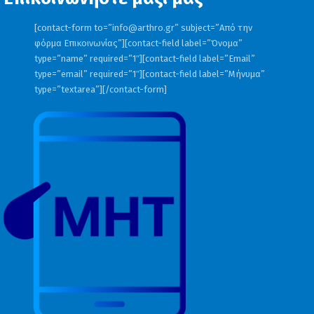
[contact-form to=”
info@arthro.gr
” subject=”Από την
φόρμα Επικοινωνίας”][contact-field label=”Όνομα”
type=”name” required=”1″][contact-field label=”Email”
type=”email” required=”1″][contact-field label=”Μήνυμα”
type=”textarea”][/contact-form]