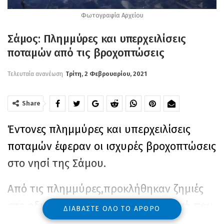
Φωτογραφία Αρχείου
Σάμος: Πλημμύρες και υπερχειλίσεις
ποταμών από τις βροχοπτώσεις
Τελευταία ανανέωση
Τρίτη, 2 Φεβρουαρίου, 2021
Share
Έντονες πλημμύρες και υπερχειλίσεις
ποταμών έφεραν οι ισχυρές βροχοπτώσεις
στο νησί της Σάμου.
Από τις πλημμύρες,προκλήθηκαν ζ
ημιές
στο οδικό δίκτυο από τα φερτά υλικά που
ΔΙΑΒΆΣΤΕ ΌΛΟ ΤΟ ΆΡΘΡΟ
μεταφέρουν στο πέρασμά τους τα