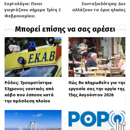
Επιπλέον, διερχόμενοι οδηγοί κάνουν λόγο
Εορτολόγιο: Ποιοι
Συνταξιοδότηση: Δεν
γιορτάζουν σήμερα Τρίτη 2
αλλάζουν τα όρια ηλικίας
για κατολισθήσεις σε πολλές περιοχές και
Φεβρουαρίου;
ο Δήμαρχος Δυτικής Σάμου απευθύνει
Μπορεί επίσης να σας αρέσει
έκκληση στους κατοίκους να
αποφεύγονται οι άσκοπες μετακινήσεις κι
αν δεν παρίσταται σοβαρός λόγος.
Σύμφωνα με την ίδια πηγή, σ
οβαρή
κατολίσθηση υπάρχει σε πλαγιά κοντά στο
Ρόδος: Τραυματίστηκε
Πώς θα πληρωθείτε για την
Παλαιό Καρλόβασι και ήδη
53χρονος ναυτικός από
εργασία σας την αργία της
απομακρύνθηκαν από τις κατοικίες τους
κάβο που έσπασε κατά
15ης Αυγούστου 2026
την πρόσδεση πλοίου
κάποιοι συμπολίτες μας και προκειμένου
να είναι ασφαλείς.