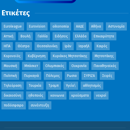
Ετικέτες
Euroleague
Eurovision
oikonomia
ΑΑΔΕ
Αθήνα
Αστυνομία
Αττική
Βουλή
Γαλλία
Ειδήσεις
Ελλάδα
Επικαιρότητα
ΗΠΑ
Θέατρο
Θεσσαλονίκη
Ιράν
Ισραήλ
Καιρός
Κορονοϊός
Κυβέρνηση
Κυριάκος Μητσοτάκης
Μητσοτάκης
Μουσική
Μπάσκετ
Ολυμπιακός
Ουκρανία
Παναθηναϊκός
Πολιτική
Πυρκαγιά
Πόλεμος
Ρωσια
ΣΥΡΙΖΑ
Σειρές
Τηλεόραση
Τουρκία
Τραμπ
Υγεία\
αθλητισμός
δικαιοσύνη
ηθοποιός
κοινωνια
κρούσματα
νεκροί
ποδόσφαιρο
συνέντευξη