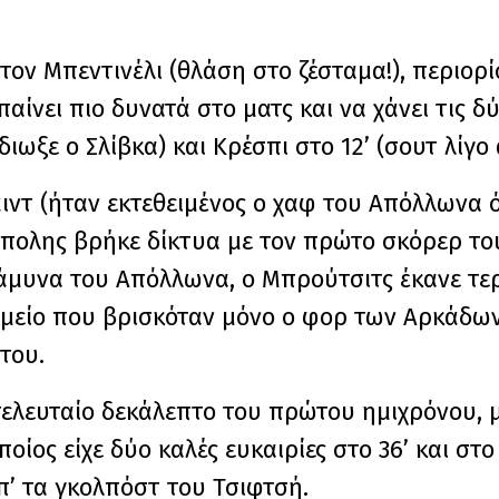
τον Μπεντινέλι (θλάση στο ζέσταμα!), περιο
αίνει πιο δυνατά στο ματς και να χάνει τις δ
διωξε ο Σλίβκα) και Κρέσπι στο 12’ (σουτ λίγο 
ντ (ήταν εκτεθειμένος ο χαφ του Απόλλωνα ό
ίπολης βρήκε δίκτυα με τον πρώτο σκόρερ το
άμυνα του Απόλλωνα, ο Μπρούτσιτς έκανε τε
ημείο που βρισκόταν μόνο ο φορ των Αρκάδων
του.
ελευταίο δεκάλεπτο του πρώτου ημιχρόνου, 
ος είχε δύο καλές ευκαιρίες στο 36’ και στο 4
π’ τα γκολπόστ του Τσιφτσή.