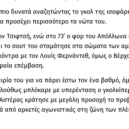
πιο δυνατά αναζητώντας το γκολ της ισοφάρι
α προσέχει περισσότερο τα νώτα του.
τον Τσιφτσή, ενώ στο 73’ ο φορ του Απόλλωνα
αι το σουτ του σταμάτησε στα σώματα των αμ
όντρα με τον Λουίς Φερνάντεθ, όμως ο Βέρχο
ραία επέμβαση.
ιρία του για να πάρει έστω τον ένα βαθμό, ό
κολούθως μπλόκαρε με υπερένταση ο γκολκίπε
 Αστέρας κράτησε με μεγάλη προσοχή το προ
ά από αρκετές αγωνιστικές στη ζώνη των πλέ