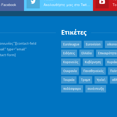
 Facebook
Ακολουθήστε μας στο Twitter
Το
Ετικέτες
ινωνίας”][contact-field
Euroleague
Eurovision
oikono
ail” type=”email”
Ειδήσεις
Ελλάδα
Επικαιρότητα
ntact-form]
Κορονοϊός
Κυβέρνηση
Κυριά
Ουκρανία
Παναθηναϊκός
Πολι
Τουρκία
Τραμπ
Υγεία\
αθλ
ποδόσφαιρο
συνέντευξη