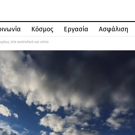
οινωνία
Κόσμος
Εργασία
Ασφάλιση
υρίως στα ανατολικά και νότια