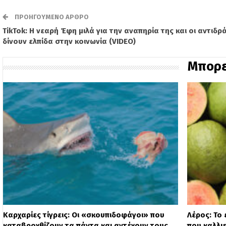
ΠΡΟΗΓΟΎΜΕΝΟ ΆΡΘΡΟ
ΤikTok: H νεαρή Έφη μιλά για την αναπηρία της και οι αντιδρ
δίνουν ελπίδα στην κοινωνία (VIDEO)
Μπορε
Καρχαρίες τίγρεις: Οι «σκουπιδοφάγοι» που
Λέρος: Το
καταβροχθίζουν τα πάντα και αντέχουν τους…
που καλλιε