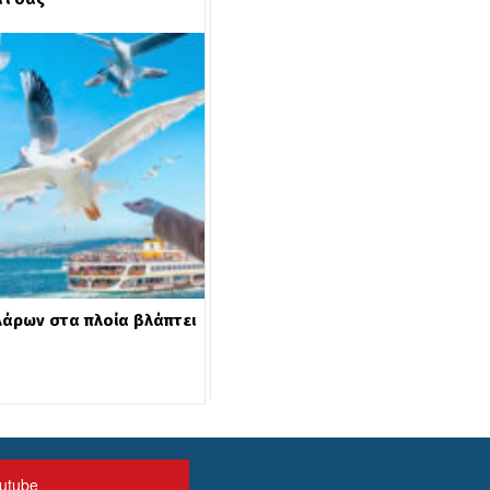
γλάρων στα πλοία βλάπτει
utube