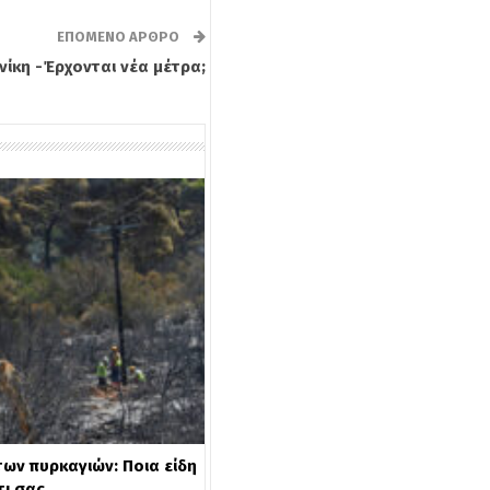
ΕΠΌΜΕΝΟ ΆΡΘΡΟ
ίκη -Έρχονται νέα μέτρα;
ων πυρκαγιών: Ποια είδη
τι σας