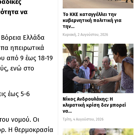
ραδικές
νότητα να
Το ΚΚΕ καταγγέλλει την
κυβερνητική πολιτική για
την…
Κυριακή, 2 Αυγούστου, 2026
 Βόρεια Ελλάδα
οιπα ηπειρωτικά
ου από 9 έως 18-19
ύς, ενώ στο
ις έως 5-6
Νίκος Ανδρουλάκης: Η
κλιματική κρίση δεν μπορεί
να…
του νομού. Οι
Τρίτη, 4 Αυγούστου, 2026
όρ. Η θερμοκρασία