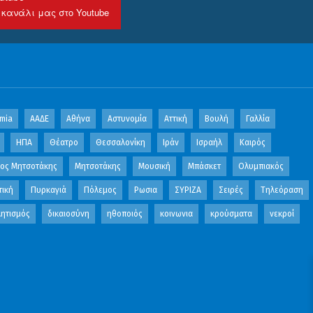
 κανάλι μας στο Youtube
mia
ΑΑΔΕ
Αθήνα
Αστυνομία
Αττική
Βουλή
Γαλλία
ΗΠΑ
Θέατρο
Θεσσαλονίκη
Ιράν
Ισραήλ
Καιρός
κος Μητσοτάκης
Μητσοτάκης
Μουσική
Μπάσκετ
Ολυμπιακός
τική
Πυρκαγιά
Πόλεμος
Ρωσια
ΣΥΡΙΖΑ
Σειρές
Τηλεόραση
ητισμός
δικαιοσύνη
ηθοποιός
κοινωνια
κρούσματα
νεκροί