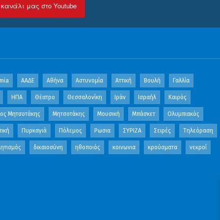
 κανάλι μας στο Youtube
mia
ΑΑΔΕ
Αθήνα
Αστυνομία
Αττική
Βουλή
Γαλλία
ΗΠΑ
Θέατρο
Θεσσαλονίκη
Ιράν
Ισραήλ
Καιρός
κος Μητσοτάκης
Μητσοτάκης
Μουσική
Μπάσκετ
Ολυμπιακός
τική
Πυρκαγιά
Πόλεμος
Ρωσια
ΣΥΡΙΖΑ
Σειρές
Τηλεόραση
ητισμός
δικαιοσύνη
ηθοποιός
κοινωνια
κρούσματα
νεκροί