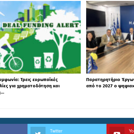
υμφωνία: Τρεις ευρωπαϊκές
Παρατηρητήριο Έργων 
ίες για χρηματοδότηση και
από το 2027 ο ψηφια
ή…
Twitter
Yo