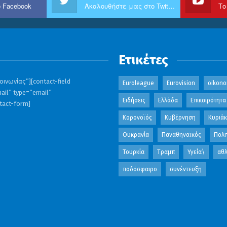
 Facebook
Ακολουθήστε μας στο Twitter
Το
Ετικέτες
ινωνίας”][contact-field
Euroleague
Eurovision
oikono
ail” type=”email”
Ειδήσεις
Ελλάδα
Επικαιρότητα
ntact-form]
Κορονοϊός
Κυβέρνηση
Κυριά
Ουκρανία
Παναθηναϊκός
Πολι
Τουρκία
Τραμπ
Υγεία\
αθλ
ποδόσφαιρο
συνέντευξη