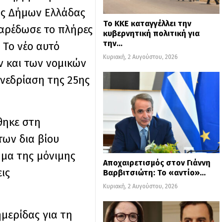
ης Δήμων Ελλάδας
Το ΚΚΕ καταγγέλλει την
παρέδωσε το πλήρες
κυβερνητική πολιτική για
την…
 Το νέο αυτό
Κυριακή, 2 Αυγούστου, 2026
ν και των νομικών
νεδρίαση της 25ης
θηκε στη
των δια βίου
ημα της μόνιμης
Αποχαιρετισμός στον Γιάννη
ις
Βαρβιτσιώτη: Το «αντίο»…
Κυριακή, 2 Αυγούστου, 2026
μερίδας για τη