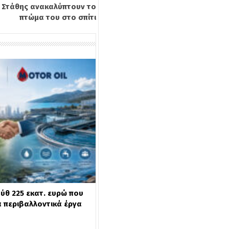
αι Στάθης ανακαλύπτουν το
πτώμα του στο σπίτι
ύθ 225 εκατ. ευρώ που
α περιβαλλοντικά έργα