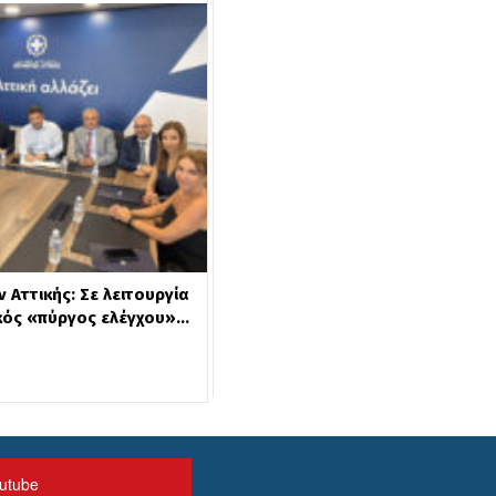
Αττικής: Σε λειτουργία
κός «πύργος ελέγχου»…
utube