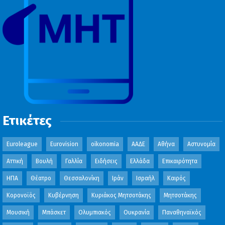
Ετικέτες
Euroleague
Eurovision
oikonomia
ΑΑΔΕ
Αθήνα
Αστυνομία
Αττική
Βουλή
Γαλλία
Ειδήσεις
Ελλάδα
Επικαιρότητα
ΗΠΑ
Θέατρο
Θεσσαλονίκη
Ιράν
Ισραήλ
Καιρός
Κορονοϊός
Κυβέρνηση
Κυριάκος Μητσοτάκης
Μητσοτάκης
Μουσική
Μπάσκετ
Ολυμπιακός
Ουκρανία
Παναθηναϊκός