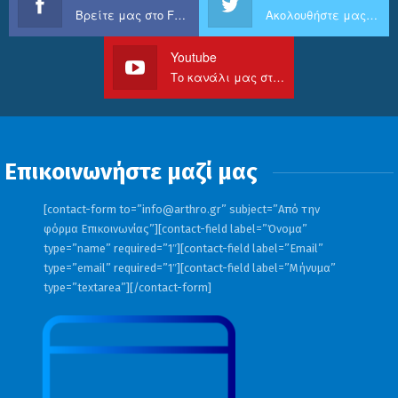
Βρείτε μας στο Facebook
Ακολουθήστε μας στο Twitter
Youtube
Το κανάλι μας στο Youtube
Επικοινωνήστε μαζί μας
[contact-form to=”
info@arthro.gr
” subject=”Από την
φόρμα Επικοινωνίας”][contact-field label=”Όνομα”
type=”name” required=”1″][contact-field label=”Email”
type=”email” required=”1″][contact-field label=”Μήνυμα”
type=”textarea”][/contact-form]