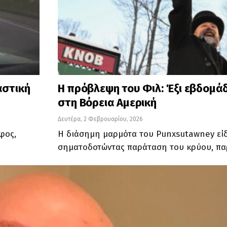
αστική
Η πρόβλεψη του Φιλ: Έξι εβδομά
στη Βόρεια Αμερική
Δευτέρα, 2 Φεβρουαρίου, 2026
φος,
Η διάσημη μαρμότα του Punxsutawney είδε
σηματοδοτώντας παράταση του κρύου, παρ